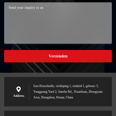
Verzenden
East Households, verdieping 1, eenheid 1, gebouw 5,
Yangguang Yard 2, Jianshe Rd., Xisanhuan, Zhongyuan
Address
Area, Zhengzhou, Henan, China