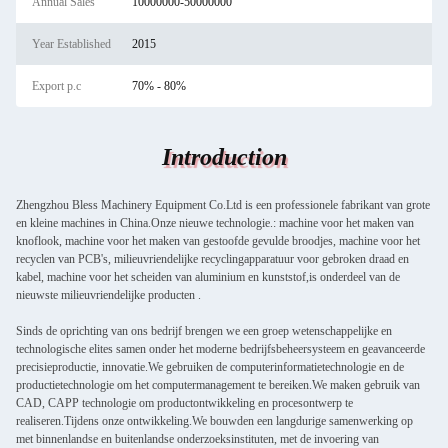
Annual Sales
10000000-50000000
Year Established
2015
Export p.c
70% - 80%
Introduction
Zhengzhou Bless Machinery Equipment Co.Ltd is een professionele fabrikant van grote
en kleine machines in China.Onze nieuwe technologie.: machine voor het maken van
knoflook, machine voor het maken van gestoofde gevulde broodjes, machine voor het
recyclen van PCB's, milieuvriendelijke recyclingapparatuur voor gebroken draad en
kabel, machine voor het scheiden van aluminium en kunststof,is onderdeel van de
nieuwste milieuvriendelijke producten .
Sinds de oprichting van ons bedrijf brengen we een groep wetenschappelijke en
technologische elites samen onder het moderne bedrijfsbeheersysteem en geavanceerde
precisieproductie, innovatie.We gebruiken de computerinformatietechnologie en de
productietechnologie om het computermanagement te bereiken.We maken gebruik van
CAD, CAPP technologie om productontwikkeling en procesontwerp te
realiseren.Tijdens onze ontwikkeling.We bouwden een langdurige samenwerking op
met binnenlandse en buitenlandse onderzoeksinstituten, met de invoering van