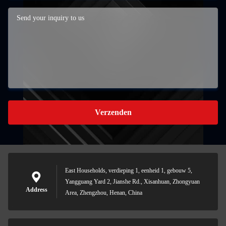
Verzenden
East Households, verdieping 1, eenheid 1, gebouw 5,
Yangguang Yard 2, Jianshe Rd., Xisanhuan, Zhongyuan
Address
Area, Zhengzhou, Henan, China