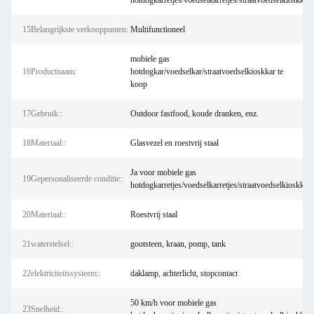
hotdogkarretjes/voedselkarretjes/straatvoedselkioskkarr
15Belangrijkste verkooppunten:
Multifunctioneel
mobiele gas
16Productnaam:
hotdogkar/voedselkar/straatvoedselkioskkar te
koop
17Gebruik::
Outdoor fastfood, koude dranken, enz.
18Materiaal::
Glasvezel en roestvrij staal
Ja voor mobiele gas
19Gepersonaliseerde conditie::
hotdogkarretjes/voedselkarretjes/straatvoedselkioskkarr
20Materiaal::
Roestvrij staal
21waterstelsel::
gootsteen, kraan, pomp, tank
22elektriciteitssysteem::
daklamp, achterlicht, stopcontact
50 km/h voor mobiele gas
23Snelheid::