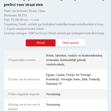
perfect voor straat eten
Plaats van herkomst: Henan, China
Merknaam: BLESS
Prijs: $3,588.00/sets >=1 sets
Verpakking Details: mobiele gas hotdogkar/voedselkar/straatvoedselkioskkar te koop
1. Export standaard houten behuiz
Levering vermogen: 1000 Set/Set per Month mobiele gas hotdogkar/voedselkar/straatvoedselkioskkar voor sal
Detail
Description
Hotels, fabrieken, voedsel- en drankenfabrieken,
1Toepasselijke sectoren:
restaurants, huishoudelijk gebruik,
voedselwinkels,
Egypte, Canada, Turkije, het Verenigd
2Locatie van de showroom:
Koninkrijk, Verenigde Staten, Italië, Frankrijk,
Duitsland, Vi
3Video-uitgaande inspectie:
Voorziening
4Verslag van de test van de
Voorziening
machine: