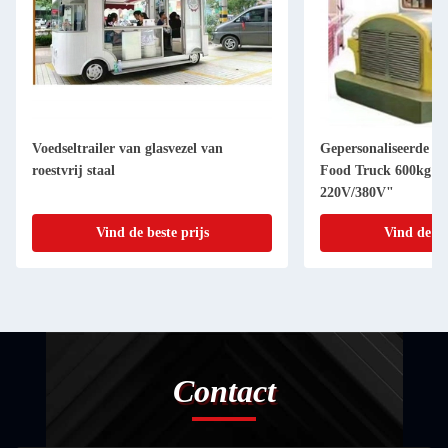
Voedseltrailer van glasvezel van
Gepersonaliseerde co
roestvrij staal
Food Truck 600kg Ca
220V/380V"
Vind de beste prijs
Vind de be
Contact