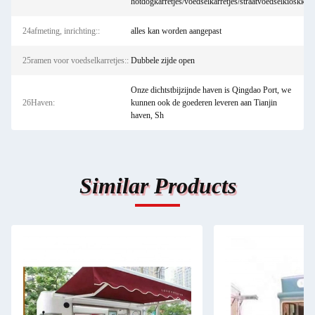
hotdogkarretjes/voedselkarretjes/straatvoedselkioskkarr
24afmeting, inrichting::
alles kan worden aangepast
25ramen voor voedselkarretjes::
Dubbele zijde open
Onze dichtstbijzijnde haven is Qingdao Port, we
26Haven:
kunnen ook de goederen leveren aan Tianjin
haven, Sh
Similar Products