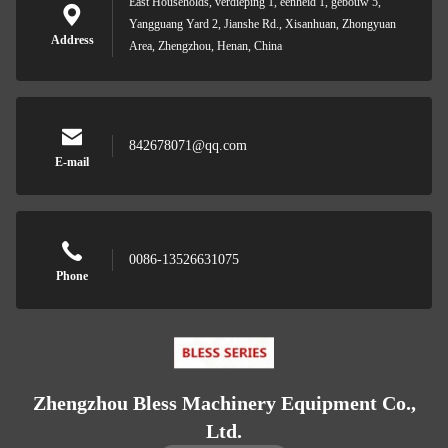
East Households, verdieping 1, eenheid 1, gebouw 5,
Yangguang Yard 2, Jianshe Rd., Xisanhuan, Zhongyuan
Address
Area, Zhengzhou, Henan, China
842678071@qq.com
E-mail
0086-13526631075
Phone
Zhengzhou Bless Machinery Equipment Co.,
Ltd.