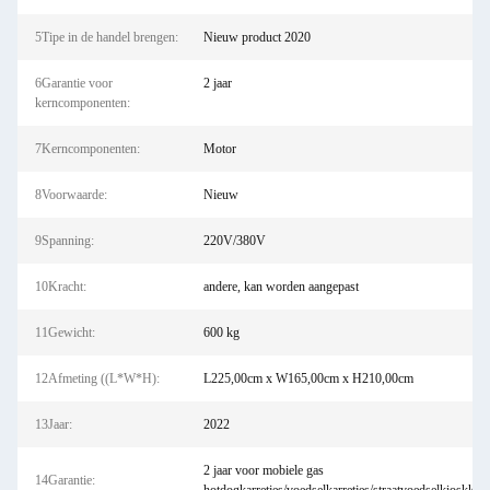
5Tipe in de handel brengen:
Nieuw product 2020
6Garantie voor
2 jaar
kerncomponenten:
7Kerncomponenten:
Motor
8Voorwaarde:
Nieuw
9Spanning:
220V/380V
10Kracht:
andere, kan worden aangepast
11Gewicht:
600 kg
12Afmeting ((L*W*H):
L225,00cm x W165,00cm x H210,00cm
13Jaar:
2022
2 jaar voor mobiele gas
14Garantie: