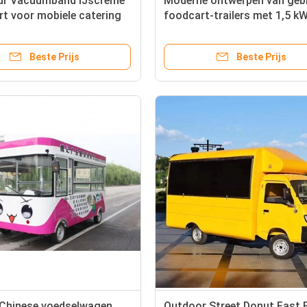
ur Vacuumband IJscreme
Moderne ontwerpen van gebr
t voor mobiele catering
foodcart-trailers met 1,5 k
kW vermogen
Beste Prijs
Beste Prijs
 Chinese voedselwagen
Outdoor Street Donut Fast 