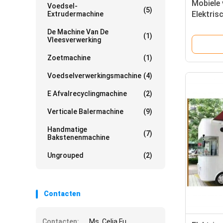
Mobiele
Voedsel-
(5)
Elektris
Extrudermachine
ontbijt 
De Machine Van De
(1)
Vleesverwerking
Zoetmachine
(1)
Voedselverwerkingsmachine
(4)
E Afvalrecyclingmachine
(2)
Verticale Balermachine
(9)
Handmatige
(7)
Bakstenenmachine
Ungrouped
(2)
Contacten
Contacten:
Ms. Celia Fu