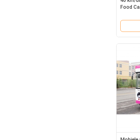
40 km/u
Food Car
Mobiele