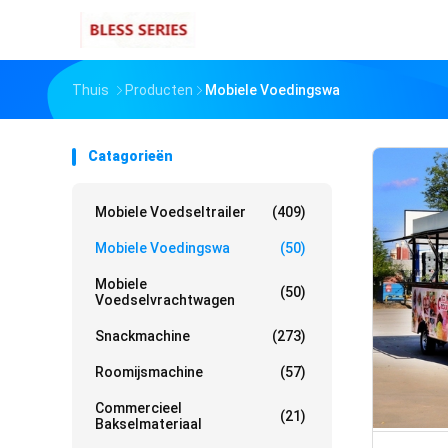
Thuis
Producten
Mobiele Voedingswa
Catagorieën
Mobiele Voedseltrailer
(409)
Mobiele Voedingswa
(50)
Mobiele
(50)
Voedselvrachtwagen
Snackmachine
(273)
Roomijsmachine
(57)
Commercieel
(21)
Bakselmateriaal