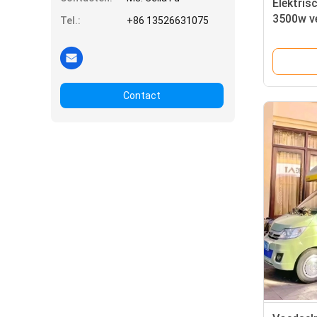
Elektris
3500w v
Tel.:
+86 13526631075
van 32
Contact