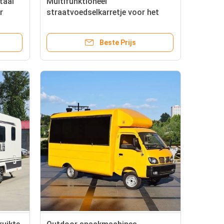
taal
Multifunktioneel
r
straatvoedselkarretje voor het
eten van snacks
Beste Prijs