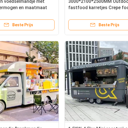
ch voedselmandje met
3000*2100*2500MM Outdoo
ermogen en maatmaat
fastfood karretjes Crepe fo
00*1600*2350mm
truck
Beste Prijs
Beste Prijs