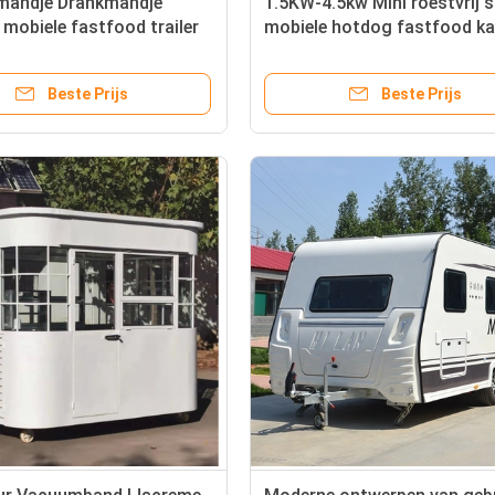
mandje Drankmandje
1.5KW-4.5kw Mini roestvrij s
mobiele fastfood trailer
mobiele hotdog fastfood ka
biele op maat
Beste Prijs
Beste Prijs