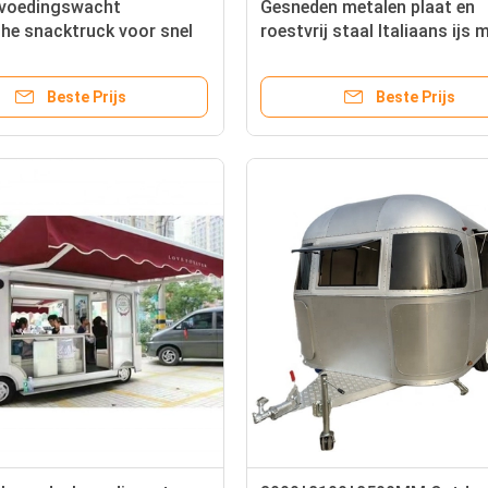
 voedingswacht
Gesneden metalen plaat en
che snacktruck voor snel
roestvrij staal Italiaans ijs 
en groenten en fruit
voedselmandje
Beste Prijs
Beste Prijs