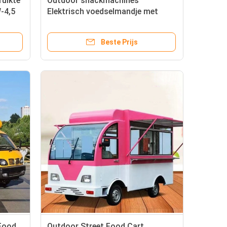
uikte
Outdoor snackmachines
W-4,5
Elektrisch voedselmandje met
2000W vermogen en 220-480V
spanning
Beste Prijs
Food
Outdoor Street Food Cart