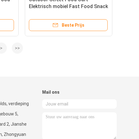
Elektrisch mobiel Fast Food Snack
Catering Bus Boutique Truck
Beste Prijs
>
>>
Mail ons
ds, verdieping
 gebouw 5,
rd 2, Jianshe
an, Zhongyuan