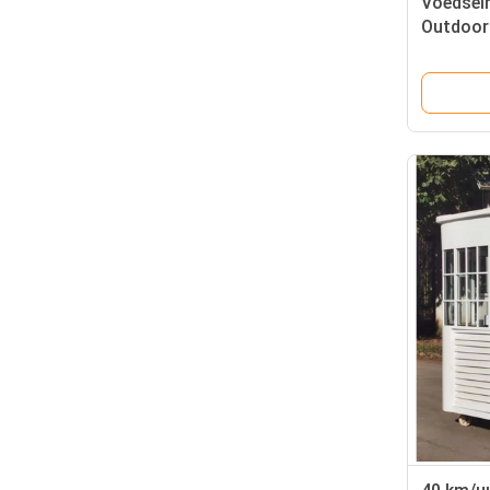
Voedsel
Outdoor 
voor mo