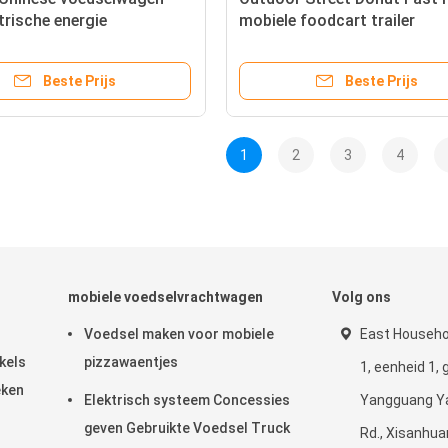
trische energie
mobiele foodcart trailer
vrachtwagen met
elektriciteitssysteem
Beste Prijs
Beste Prijs
1
2
3
4
mobiele voedselvrachtwagen
Volg ons
Voedsel maken voor mobiele
East Househol
kels
pizzawaentjes
1, eenheid 1,
eken
Elektrisch systeem Concessies
Yangguang Ya
geven Gebruikte Voedsel Truck
Rd., Xisanhu