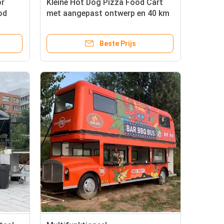
r
Kleine Hot Dog Pizza Food Cart
od
met aangepast ontwerp en 40 km
per uur Machinery
Beste Prijs