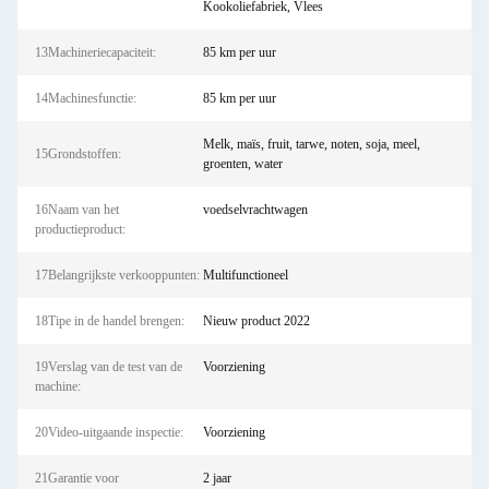
Kookoliefabriek, Vlees
13Machineriecapaciteit:
85 km per uur
14Machinesfunctie:
85 km per uur
Melk, maïs, fruit, tarwe, noten, soja, meel,
15Grondstoffen:
groenten, water
16Naam van het
voedselvrachtwagen
productieproduct:
17Belangrijkste verkooppunten:
Multifunctioneel
18Tipe in de handel brengen:
Nieuw product 2022
19Verslag van de test van de
Voorziening
machine:
20Video-uitgaande inspectie:
Voorziening
21Garantie voor
2 jaar