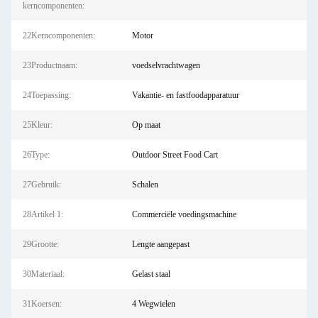
kerncomponenten:
22Kerncomponenten:
Motor
23Productnaam:
voedselvrachtwagen
24Toepassing:
Vakantie- en fastfoodapparatuur
25Kleur:
Op maat
26Type:
Outdoor Street Food Cart
27Gebruik:
Schalen
28Artikel 1:
Commerciële voedingsmachine
29Grootte:
Lengte aangepast
30Materiaal:
Gelast staal
31Koersen:
4 Wegwielen