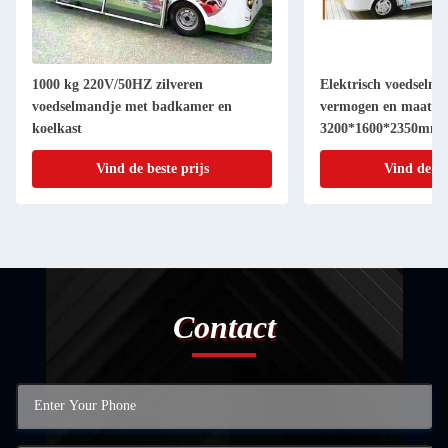
1000 kg 220V/50HZ zilveren
Elektrisch voedselm
voedselmandje met badkamer en
vermogen en maatma
koelkast
3200*1600*2350mm
Vind de beste prijs
Vind de be
Contact