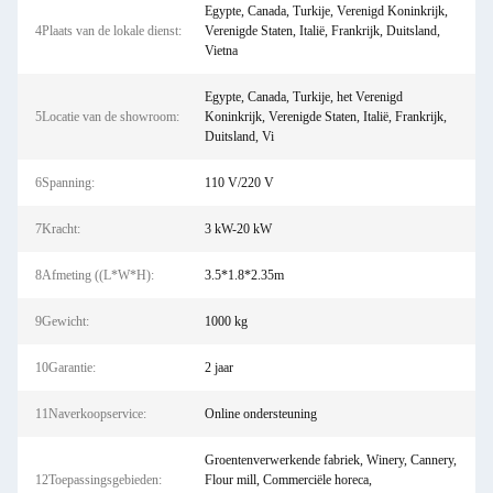
Egypte, Canada, Turkije, Verenigd Koninkrijk,
4Plaats van de lokale dienst:
Verenigde Staten, Italië, Frankrijk, Duitsland,
Vietna
Egypte, Canada, Turkije, het Verenigd
5Locatie van de showroom:
Koninkrijk, Verenigde Staten, Italië, Frankrijk,
Duitsland, Vi
6Spanning:
110 V/220 V
7Kracht:
3 kW-20 kW
8Afmeting ((L*W*H):
3.5*1.8*2.35m
9Gewicht:
1000 kg
10Garantie:
2 jaar
11Naverkoopservice:
Online ondersteuning
Groentenverwerkende fabriek, Winery, Cannery,
12Toepassingsgebieden:
Flour mill, Commerciële horeca,