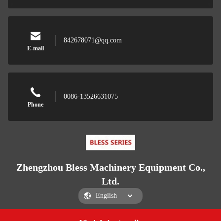
842678071@qq.com
E-mail
0086-13526631075
Phone
Zhengzhou Bless Machinery Equipment Co.,
Ltd.