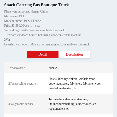
Snack Catering Bus Boutique Truck
Plaats van herkomst: Henan, China
Merknaam: BLESS
Modelnummer: BLS-FT285A
Prijs: $3,580.00/sets 1-4 sets
Verpakking Details: goedkope mobiele foodtruck
1. Export standaard houten behuizing voor een enkele machine
2Ver
Levering vermogen: 500 sets per maand goedkope mobiele foodtruck
Detail
Description
1Voorwaarde:
Nieuw
Hotels, kledingwinkels, winkels voor
2Toepasselijke sectoren:
bouwmaterialen, fabrieken, fabrieken voor
voedsel en dranken, b
Technische videoondersteuning,
3Na garantie service:
Onlineondersteuning, Onderhouds- en
reparatiediensten