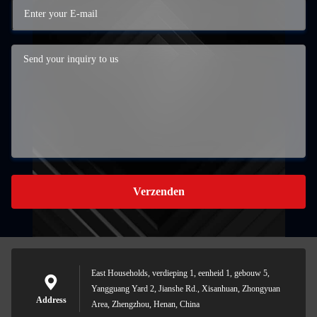
Verzenden
East Households, verdieping 1, eenheid 1, gebouw 5,
Yangguang Yard 2, Jianshe Rd., Xisanhuan, Zhongyuan
Address
Area, Zhengzhou, Henan, China