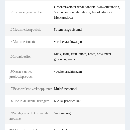
Groentenverwerkende fabriek, Kookoliefabriek,
12Toepassingsgebieden:
Vleesverwerkende fabriek, Kruidenfabriek,
Melkproducte
13Machineriecapaciteit:
85 km lange afstand
14Machinesfunctie:
voedselvrachtwagen
Melk, maïs, fruit, tarwe, noten, soja, meel,
15Grondstoffen:
groenten, water
16Naam van het
voedselvrachtwagen
productieproduct:
17Belangrijkste verkooppunten:
Multifunctioneel
18Tipe in de handel brengen:
Nieuw product 2020
19Verslag van de test van de
Voorziening
machine: