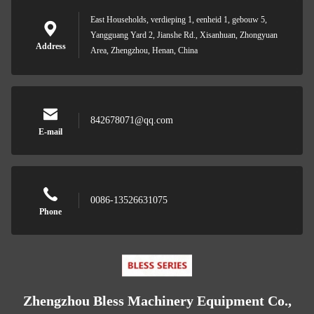
East Households, verdieping 1, eenheid 1, gebouw 5,
Yangguang Yard 2, Jianshe Rd., Xisanhuan, Zhongyuan
Address
Area, Zhengzhou, Henan, China
842678071@qq.com
E-mail
0086-13526631075
Phone
Zhengzhou Bless Machinery Equipment Co.,