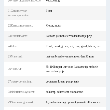
20Video-uitgaande inspectie:
Voorziening
21Garantie voor
2 jaar
kerncomponenten:
22Kerncomponenten:
Motor, motor
23Productnaam::
Italiaans ijs mobiele voedselmandje prijs
24Kleur::
Rood, zwart, groen, wit, roze, goud, blauw, enz.
25Materiaal::
met een breedte van niet meer dan 50 mm
85-100km per uur voor Italiaanse ijs mobiele
26Snelheid::
voedselkar prijs
27watervoorziening::
gootsteen, kraan, pomp, tank
28elektriciteitssysteem::
daklamp, achterlicht, stopcontact
29Naar maat gemaakt::
Ja, ondersteuning op maat gemaakt alles voor u