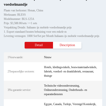
voedselmandje
Plaats van herkomst: Henan, China
Merknaam: BLESS
Modelnummer: BLS-125A
Prijs: $3,588.00/sets >=1 sets
Verpakking Details: Italiaans ijs mobiele voedselmandje prijs
1. Export standaard houten behuizing voor een enkele m
Levering vermogen: 1000 Set/Set per Month Italiaans ijs mobiele voedselmandje prijs
Detail
Description
1Voorwaarde:
Nieuw
Hotels, kledingwinkels, bouwmateriaalwinkels,
2Toepasselijke sectoren:
fabriek, voedsel- en drankfabriek, restaurant,
thuisge
Technische videoondersteuning,
3Na garantie service:
Onlineondersteuning, Onderhouds- en
reparatiediensten
Egypte, Canada, Turkije, Verenigd Koninkrijk,