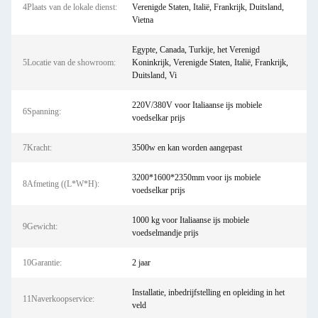
4Plaats van de lokale dienst:
Verenigde Staten, Italië, Frankrijk, Duitsland,
Vietna
Egypte, Canada, Turkije, het Verenigd
5Locatie van de showroom:
Koninkrijk, Verenigde Staten, Italië, Frankrijk,
Duitsland, Vi
220V/380V voor Italiaanse ijs mobiele
6Spanning:
voedselkar prijs
7Kracht:
3500w en kan worden aangepast
3200*1600*2350mm voor ijs mobiele
8Afmeting ((L*W*H):
voedselkar prijs
1000 kg voor Italiaanse ijs mobiele
9Gewicht:
voedselmandje prijs
10Garantie:
2 jaar
Installatie, inbedrijfstelling en opleiding in het
11Naverkoopservice:
veld