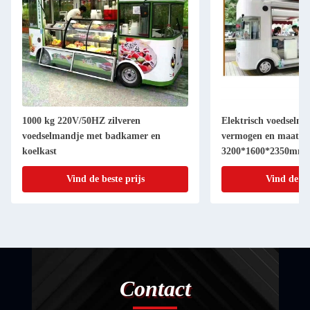
1000 kg 220V/50HZ zilveren
Elektrisch voedselm
voedselmandje met badkamer en
vermogen en maatma
koelkast
3200*1600*2350mm
Vind de beste prijs
Vind de be
Contact