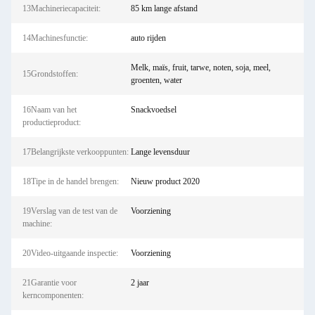
13Machineriecapaciteit:
85 km lange afstand
14Machinesfunctie:
auto rijden
Melk, maïs, fruit, tarwe, noten, soja, meel,
15Grondstoffen:
groenten, water
16Naam van het
Snackvoedsel
productieproduct:
17Belangrijkste verkooppunten:
Lange levensduur
18Tipe in de handel brengen:
Nieuw product 2020
19Verslag van de test van de
Voorziening
machine:
20Video-uitgaande inspectie:
Voorziening
21Garantie voor
2 jaar
kerncomponenten: