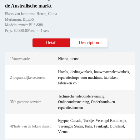
de Australische markt
Plaats van herkomst: Henan, China
Merknaam: BLESS
Modelnummer: BLS-S88
Prijs: $6,880.00/sets >=1 sets
Detail
Description
1Voorwaarde:
Nieuw, nieuw
Hotels, kledingwinkels, bouwmaterialenwinkels,
2Toepasselijke sectoren:
reparatieshops voor machines, fabrieken,
fabrieken vo
Technische videoondersteuning,
3Na garantie service:
Onlineondersteuning, Onderhouds- en
reparatiediensten
Egypte, Canada, Turkije, Verenigd Koninkrijk,
4Plaats van de lokale dienst:
Verenigde Staten, Italië, Frankrijk, Duitsland,
Vietna