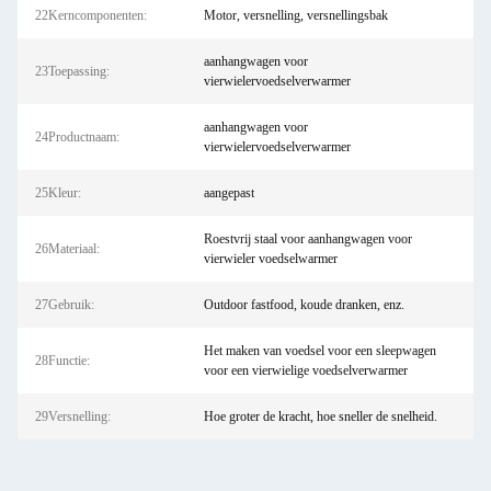
22Kerncomponenten:
Motor, versnelling, versnellingsbak
aanhangwagen voor
23Toepassing:
vierwielervoedselverwarmer
aanhangwagen voor
24Productnaam:
vierwielervoedselverwarmer
25Kleur:
aangepast
Roestvrij staal voor aanhangwagen voor
26Materiaal:
vierwieler voedselwarmer
27Gebruik:
Outdoor fastfood, koude dranken, enz.
Het maken van voedsel voor een sleepwagen
28Functie:
voor een vierwielige voedselverwarmer
29Versnelling:
Hoe groter de kracht, hoe sneller de snelheid.