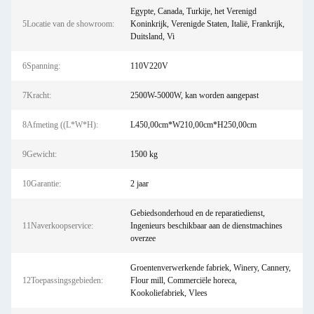
Egypte, Canada, Turkije, het Verenigd
5Locatie van de showroom:
Koninkrijk, Verenigde Staten, Italië, Frankrijk,
Duitsland, Vi
6Spanning:
110V220V
7Kracht:
2500W-5000W, kan worden aangepast
8Afmeting ((L*W*H):
L450,00cm*W210,00cm*H250,00cm
9Gewicht:
1500 kg
10Garantie:
2 jaar
Gebiedsonderhoud en de reparatiedienst,
11Naverkoopservice:
Ingenieurs beschikbaar aan de dienstmachines
overzee
Groentenverwerkende fabriek, Winery, Cannery,
12Toepassingsgebieden:
Flour mill, Commerciële horeca,
Kookoliefabriek, Vlees