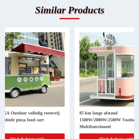
Similar Products
85 km lange afstand
L420cm*W180cm*H2
1500W/2000W/2500W Voedselkarretjes
zilveren mobiele food
Multifunctioneel
220V/380V