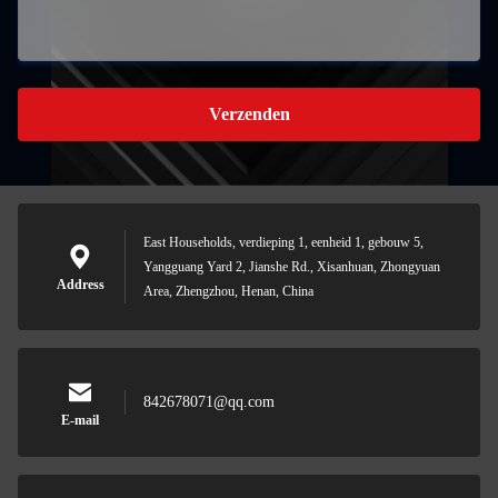
Verzenden
East Households, verdieping 1, eenheid 1, gebouw 5,
Yangguang Yard 2, Jianshe Rd., Xisanhuan, Zhongyuan
Address
Area, Zhengzhou, Henan, China
842678071@qq.com
E-mail