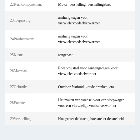
22Kerncomponenten:
Motor, versnelling, versnellingsbak
aanhangwagen voor
23Toepassing:
vierwielervoedselverwarmer
aanhangwagen voor
24Productnaam:
vierwielervoedselverwarmer
25Kleur:
aangepast
Roestvrij staal voor aanhangwagen voor
26Materiaal:
vierwieler voedselwarmer
27Gebruik:
Outdoor fastfood, koude dranken, enz.
Het maken van voedsel voor een sleepwagen
28Functie:
voor een vierwielige voedselverwarmer
29Versnelling:
Hoe groter de kracht, hoe sneller de snelheid.