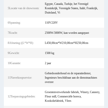
Egypte, Canada, Turkije, het Verenigd
5Locatie van de showroom:
Koninkrijk, Verenigde Staten, Italië, Frankrijk,
Duitsland, Vi
6Spanning:
110V220V
7Kracht:
2500W-5000W, kan worden aangepast
8Afmeting ((L*W*H):
L450,00cm*W210,00cm*H250,00cm
9Gewicht:
1500 kg
10Garantie:
2 jaar
Gebiedsonderhoud en de reparatiedienst,
11Naverkoopservice:
Ingenieurs beschikbaar aan de dienstmachines
overzee
Groentenverwerkende fabriek, Winery, Cannery,
12Toepassingsgebieden:
Flour mill, Commerciële horeca,
Kookoliefabriek, Vlees