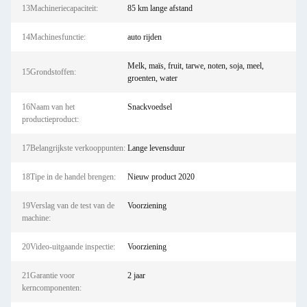
13Machineriecapaciteit:
85 km lange afstand
14Machinesfunctie:
auto rijden
Melk, maïs, fruit, tarwe, noten, soja, meel,
15Grondstoffen:
groenten, water
16Naam van het
Snackvoedsel
productieproduct:
17Belangrijkste verkooppunten:
Lange levensduur
18Tipe in de handel brengen:
Nieuw product 2020
19Verslag van de test van de
Voorziening
machine:
20Video-uitgaande inspectie:
Voorziening
21Garantie voor
2 jaar
kerncomponenten: