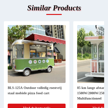
Similar Products
85 km lange afstand
L420cm*W180cm*H2
1500W/2000W/2500W Voedselkarretjes
zilveren mobiele food
Multifunctioneel
220V/380V