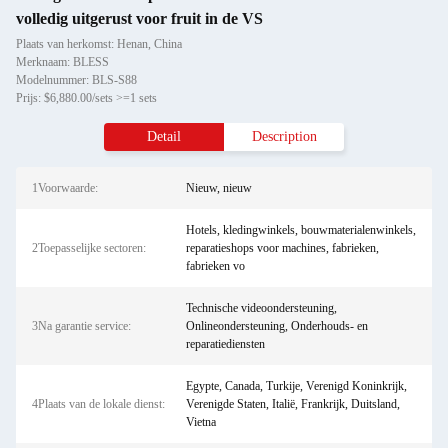
volledig uitgerust voor fruit in de VS
Plaats van herkomst: Henan, China
Merknaam: BLESS
Modelnummer: BLS-S88
Prijs: $6,880.00/sets >=1 sets
Detail
Description
1Voorwaarde:
Nieuw, nieuw
Hotels, kledingwinkels, bouwmaterialenwinkels,
2Toepasselijke sectoren:
reparatieshops voor machines, fabrieken,
fabrieken vo
Technische videoondersteuning,
3Na garantie service:
Onlineondersteuning, Onderhouds- en
reparatiediensten
Egypte, Canada, Turkije, Verenigd Koninkrijk,
4Plaats van de lokale dienst:
Verenigde Staten, Italië, Frankrijk, Duitsland,
Vietna