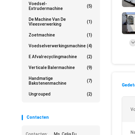
Voedsel-
(5)
Extrudermachine
De Machine Van De
(1)
Vleesverwerking
Zoetmachine
(1)
Voedselverwerkingsmachine
(4)
E Afvalrecyclingmachine
(2)
Verticale Balermachine
(9)
Handmatige
(7)
Bakstenenmachine
Gedeta
Ungrouped
(2)
V
Contacten
Na
Contacten:
Ms. Celia Fu