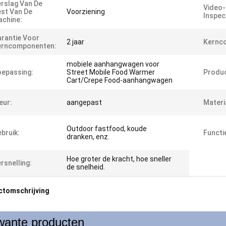
rslag Van De
Video-
st Van De
Voorziening
Inspec
chine:
rantie Voor
2 jaar
Kernc
erncomponenten:
mobiele aanhangwagen voor
epassing:
Street Mobile Food Warmer
Produ
Cart/Crepe Food-aanhangwagen
eur:
aangepast
Materi
Outdoor fastfood, koude
bruik:
Functi
dranken, enz.
Hoe groter de kracht, hoe sneller
rsnelling:
de snelheid.
ctomschrijving
wante producten