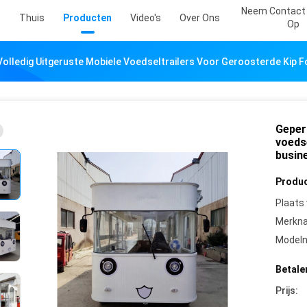
Neem Contact
Thuis
Producten
Video's
Over Ons
Op
olledig Uitgeruste Mobiele Voedseltrailers Voor Geroosterde Kip 
Geper
voeds
busin
Produc
Plaats
Merkn
Model
Betale
Prijs: