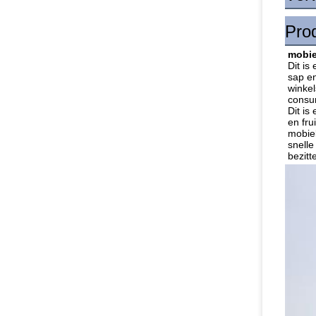
Prod
mobie
Dit is
sap en
winkel
consu
Dit is
en fru
mobiel
snelle
bezitt