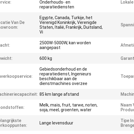
rvice:
Onderhouds- en
Lokale
reparatiediensten
Egypte, Canada, Turkije, het
catie Van De
Verenigd Koninkrijk, Verenigde
Spanni
howroom:
Staten, Italië, Frankrijk, Duitsland,
Vi
2500W-5000W, kan worden
acht:
Afmeti
aangepast
wicht:
600 kg
Garant
Gebiedsonderhoud en de
reparatiedienst, Ingenieurs
verkoopservice:
Toepas
beschikbaar aan de
dienstmachines overzee
chineriecapaciteit:
85 km lange afstand
Machin
Melk, maïs, fruit, tarwe, noten,
Naam 
ondstoffen:
soja, meel, groenten, water
Produc
langrijkste
Tipe I
Lange levensduur
erkooppunten:
Brenge