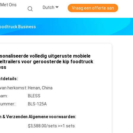
 Met Ons
Dutch
Vraag een offerte aan
Foodtruck Business
sonaliseerde volledig uitgeruste mobiele
eltrailers voor geroosterde kip foodtruck
ess
tdetails:
 van herkomst:
Henan, China
aam:
BLESS
nummer:
BLS-125A
n & Verzenden Algemene voorwaarden:
$3,588.00/sets >=1 sets