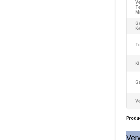
Ve
Te
Ma
Ga
K
To
Kl
Ge
Ve
Produ
Ver