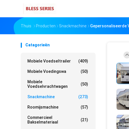
Thuis
Producten
Snackmachine
Gepersonaliseerde V
Catagorieën
Mobiele Voedseltrailer
(409)
Mobiele Voedingswa
(50)
Mobiele
(50)
Voedselvrachtwagen
Snackmachine
(273)
Roomijsmachine
(57)
Commercieel
(21)
Bakselmateriaal