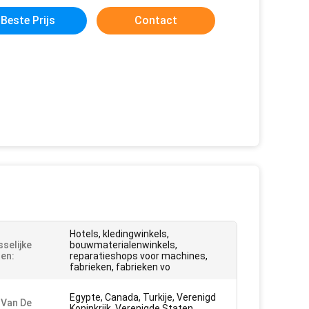
Beste Prijs
Contact
Hotels, kledingwinkels,
selijke
bouwmaterialenwinkels,
en:
reparatieshops voor machines,
fabrieken, fabrieken vo
Egypte, Canada, Turkije, Verenigd
 Van De
Koninkrijk, Verenigde Staten,