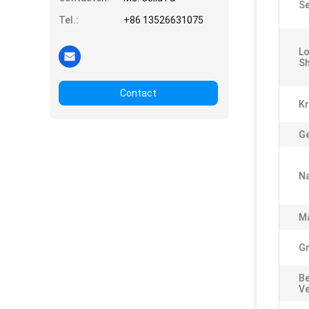
Se
Tel.:
+86 13526631075
Lo
S
Contact
Kr
Ge
Na
Ma
Gr
Be
V