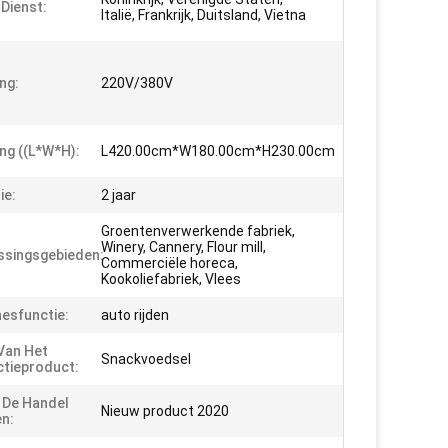
 Dienst:
Italië, Frankrijk, Duitsland, Vietna
ng:
220V/380V
ng ((L*W*H):
L420.00cm*W180.00cm*H230.00cm
ie:
2 jaar
Groentenverwerkende fabriek,
Winery, Cannery, Flour mill,
singsgebieden:
Commerciële horeca,
Kookoliefabriek, Vlees
esfunctie:
auto rijden
Van Het
Snackvoedsel
tieproduct:
n De Handel
Nieuw product 2020
n: