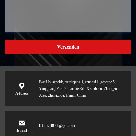
Verzenden
East Households, verdieping 1, eenheid 1, gebouw 5,
Yangguang Yard 2, Jianshe Rd., Xisanhuan, Zhongyuan
Address
Area, Zhengzhou, Henan, China
842678071@qq.com
E-mail