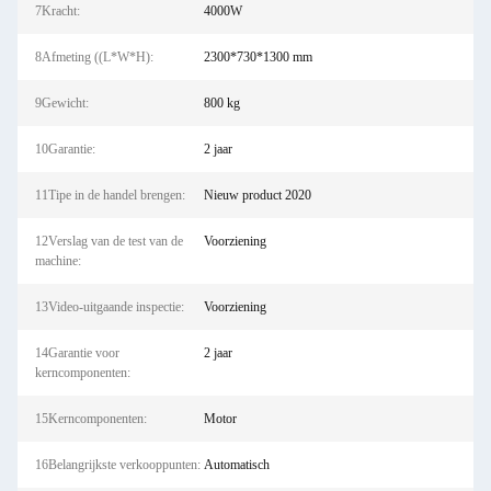
7Kracht:
4000W
8Afmeting ((L*W*H):
2300*730*1300 mm
9Gewicht:
800 kg
10Garantie:
2 jaar
11Tipe in de handel brengen:
Nieuw product 2020
12Verslag van de test van de
Voorziening
machine:
13Video-uitgaande inspectie:
Voorziening
14Garantie voor
2 jaar
kerncomponenten:
15Kerncomponenten:
Motor
16Belangrijkste verkooppunten:
Automatisch