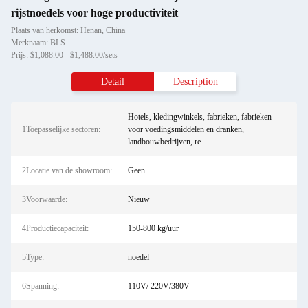
rijstnoedels voor hoge productiviteit
Plaats van herkomst: Henan, China
Merknaam: BLS
Prijs: $1,088.00 - $1,488.00/sets
Detail
Description
Hotels, kledingwinkels, fabrieken, fabrieken
1Toepasselijke sectoren:
voor voedingsmiddelen en dranken,
landbouwbedrijven, re
2Locatie van de showroom:
Geen
3Voorwaarde:
Nieuw
4Productiecapaciteit:
150-800 kg/uur
5Type:
noedel
6Spanning:
110V/ 220V/380V