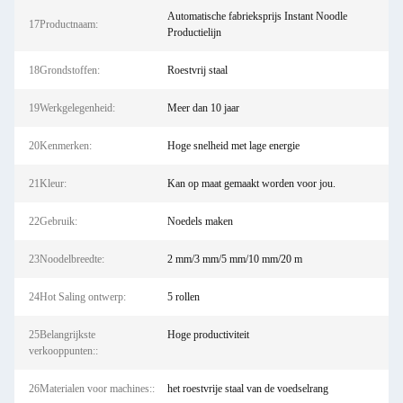
Automatische fabrieksprijs Instant Noodle
17Productnaam:
Productielijn
18Grondstoffen:
Roestvrij staal
19Werkgelegenheid:
Meer dan 10 jaar
20Kenmerken:
Hoge snelheid met lage energie
21Kleur:
Kan op maat gemaakt worden voor jou.
22Gebruik:
Noedels maken
23Noodelbreedte:
2 mm/3 mm/5 mm/10 mm/20 m
24Hot Saling ontwerp:
5 rollen
25Belangrijkste
Hoge productiviteit
verkooppunten::
26Materialen voor machines::
het roestvrije staal van de voedselrang