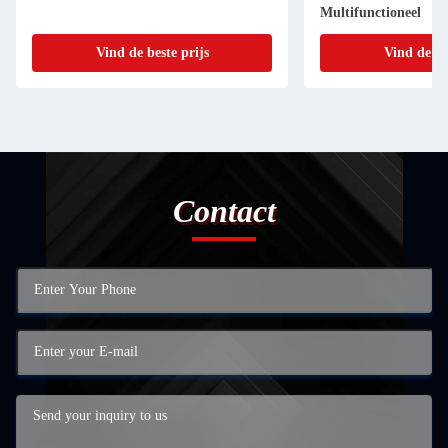
Multifunctioneel
Vind de beste prijs
Vind de be
Contact