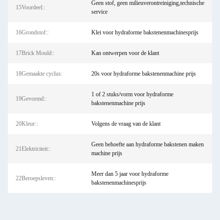
Geen stof, geen milieuverontreiniging,technische
15Voordeel::
service
16Grondstof::
Klei voor hydraforme bakstenenmachinesprijs
17Brick Mould::
Kan ontwerpen voor de klant
18Gemaakte cyclus:
20s voor hydraforme bakstenenmachine prijs
1 of 2 stuks/vorm voor hydraforme
19Gevormd::
bakstenenmachine prijs
20Kleur::
Volgens de vraag van de klant
Geen behoefte aan hydraforme bakstenen maken
21Elektriciteit::
machine prijs
Meer dan 5 jaar voor hydraforme
22Beroepsleven::
bakstenenmachinesprijs