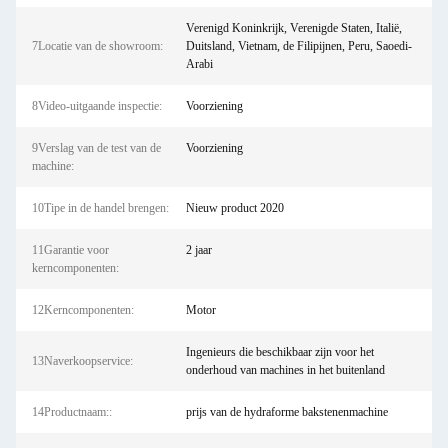
Verenigd Koninkrijk, Verenigde Staten, Italië,
7Locatie van de showroom:
Duitsland, Vietnam, de Filipijnen, Peru, Saoedi-
Arabi
8Video-uitgaande inspectie:
Voorziening
9Verslag van de test van de
Voorziening
machine:
10Tipe in de handel brengen:
Nieuw product 2020
11Garantie voor
2 jaar
kerncomponenten:
12Kerncomponenten:
Motor
Ingenieurs die beschikbaar zijn voor het
13Naverkoopservice:
onderhoud van machines in het buitenland
14Productnaam::
prijs van de hydraforme bakstenenmachine