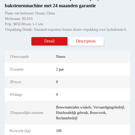
bakstenenmachine met 24 maanden garantie
Plaats van herkomst: Henan, China
Merknaam: BLESS
Prijs: $850.00/sets 1-1 sets
Verpakking Details: Standard-exporteur houten dozen verpakking voor hydraforme bakstenen maken machine prijs
Detail
Description
1Voorwaarde:
Nieuw
2Garantie:
2 jaar
3Power:
0
4Voltage:
0
Bouwmaterialen winkels, Vervaardigingsbedrijf,
5Toepasselijke sectoren:
Huishoudelijk gebruik, Bouwwerk,
Reclamebedrijf
6Gewicht (kg):
100