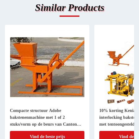
Similar Products
Compacte structuur Adobe
10% korting Kenia 
bakstenenmachine met 1 of 2
interlocking bakste
stuks/vorm op de beurs van Canton
met tentoongesteld o
2023
Canton
Vind de beste prijs
Vind de be