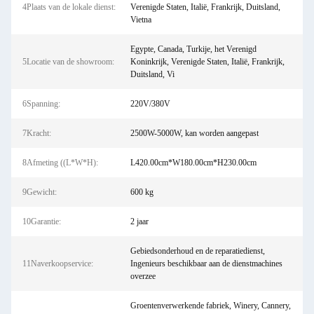
4Plaats van de lokale dienst:
Verenigde Staten, Italië, Frankrijk, Duitsland,
Vietna
Egypte, Canada, Turkije, het Verenigd
5Locatie van de showroom:
Koninkrijk, Verenigde Staten, Italië, Frankrijk,
Duitsland, Vi
6Spanning:
220V/380V
7Kracht:
2500W-5000W, kan worden aangepast
8Afmeting ((L*W*H):
L420.00cm*W180.00cm*H230.00cm
9Gewicht:
600 kg
10Garantie:
2 jaar
Gebiedsonderhoud en de reparatiedienst,
11Naverkoopservice:
Ingenieurs beschikbaar aan de dienstmachines
overzee
Groentenverwerkende fabriek, Winery, Cannery,