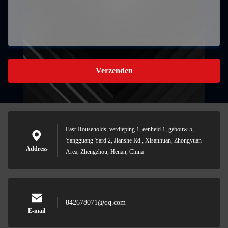
Verzenden
East Households, verdieping 1, eenheid 1, gebouw 5,
Yangguang Yard 2, Jianshe Rd., Xisanhuan, Zhongyuan
Address
Area, Zhengzhou, Henan, China
842678071@qq.com
E-mail