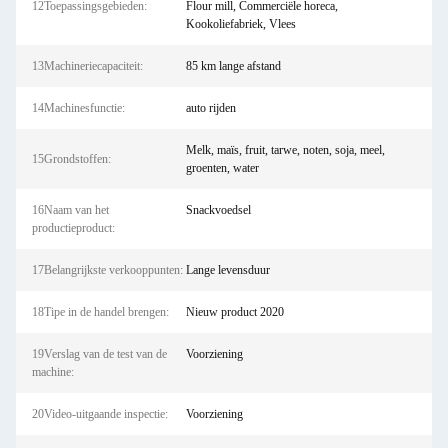
12Toepassingsgebieden:
Flour mill, Commerciële horeca,
Kookoliefabriek, Vlees
13Machineriecapaciteit:
85 km lange afstand
14Machinesfunctie:
auto rijden
Melk, maïs, fruit, tarwe, noten, soja, meel,
15Grondstoffen:
groenten, water
16Naam van het
Snackvoedsel
productieproduct:
17Belangrijkste verkooppunten:
Lange levensduur
18Tipe in de handel brengen:
Nieuw product 2020
19Verslag van de test van de
Voorziening
machine:
20Video-uitgaande inspectie:
Voorziening