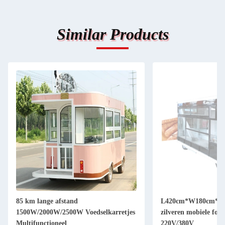
Similar Products
85 km lange afstand
L420cm*W180cm*H2
1500W/2000W/2500W Voedselkarretjes
zilveren mobiele food
Multifunctioneel
220V/380V