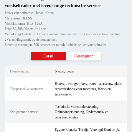
voedseltrailer met levenslange technische service
Plaats van herkomst: Henan, China
Merknaam: BLESS
Modelnummer: BLS-125A
Prijs: $3,588.00/sets >=1 sets
Verpakking Details: 1. Export standaard houten behuizing voor een enkele machine
2Verzendingsmerk op de houten kast.
Levering vermogen: 500 sets/set per month mobiele keukenvoedseltrailer
Detail
Description
1Voorwaarde:
Nieuw, nieuw
Hotels, kledingwinkels, bouwmaterialenwinkels,
2Toepasselijke sectoren:
reparatieshops voor machines, fabrieken,
fabrieken vo
Technische videoondersteuning,
3Na garantie service:
Onlineondersteuning, Onderhouds- en
reparatiediensten
Egypte, Canada, Turkije, Verenigd Koninkrijk,