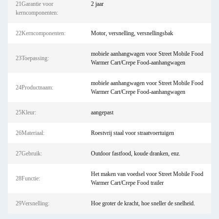
21Garantie voor
2 jaar
kerncomponenten:
22Kerncomponenten:
Motor, versnelling, versnellingsbak
mobiele aanhangwagen voor Street Mobile Food
23Toepassing:
Warmer Cart/Crepe Food-aanhangwagen
mobiele aanhangwagen voor Street Mobile Food
24Productnaam:
Warmer Cart/Crepe Food-aanhangwagen
25Kleur:
aangepast
26Materiaal:
Roestvrij staal voor straatvoertuigen
27Gebruik:
Outdoor fastfood, koude dranken, enz.
Het maken van voedsel voor Street Mobile Food
28Functie:
Warmer Cart/Crepe Food trailer
29Versnelling:
Hoe groter de kracht, hoe sneller de snelheid.