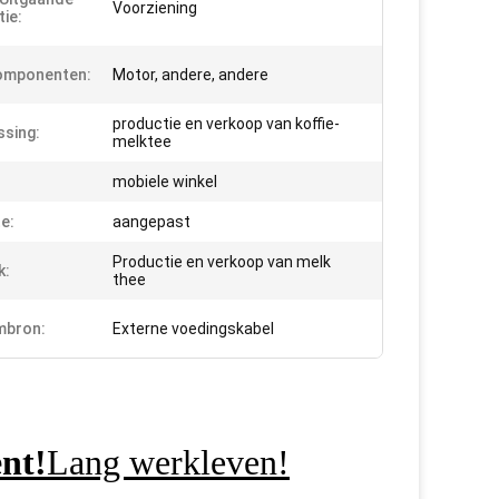
Voorziening
tie:
omponenten:
Motor, andere, andere
productie en verkoop van koffie-
sing:
melktee
mobiele winkel
e:
aangepast
Productie en verkoop van melk
k:
thee
mbron:
Externe voedingskabel
nt!
Lang werkleven!