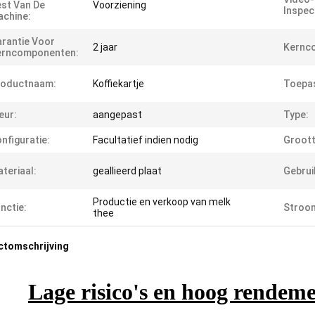
st Van De
Voorziening
Inspec
chine:
rantie Voor
2 jaar
Kernc
erncomponenten:
roductnaam:
Koffiekartje
Toepas
eur:
aangepast
Type:
nfiguratie:
Facultatief indien nodig
Groott
teriaal:
geallieerd plaat
Gebrui
Productie en verkoop van melk
nctie:
Stroo
thee
ctomschrijving
Lage risico's en hoog rendeme