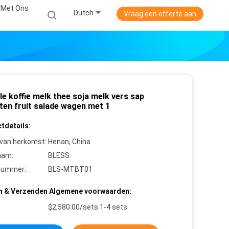
 Met Ons
Dutch
Vraag een offerte aan
e koffie melk thee soja melk vers sap
ten fruit salade wagen met 1
tdetails:
 van herkomst:
Henan, China
aam:
BLESS
nummer:
BLS-MTBT01
n & Verzenden Algemene voorwaarden:
$2,580.00/sets 1-4 sets