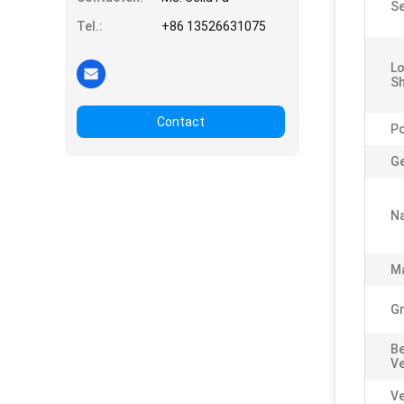
Se
Tel.:
+86 13526631075
Lo
S
Contact
P
Ge
Na
Ma
Gr
Be
V
Ve