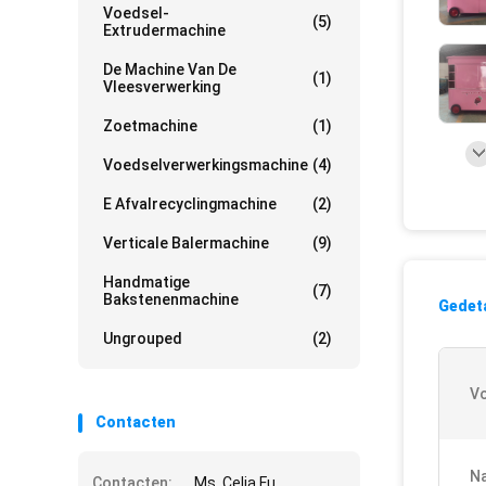
Voedsel-
(5)
Extrudermachine
De Machine Van De
(1)
Vleesverwerking
Zoetmachine
(1)
Voedselverwerkingsmachine
(4)
E Afvalrecyclingmachine
(2)
Verticale Balermachine
(9)
Handmatige
(7)
Bakstenenmachine
Gedeta
Ungrouped
(2)
V
Contacten
Na
Contacten:
Ms. Celia Fu