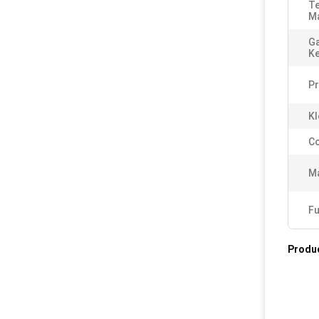
Te
Ma
Ga
K
P
Kl
Co
Ma
Fu
Produ