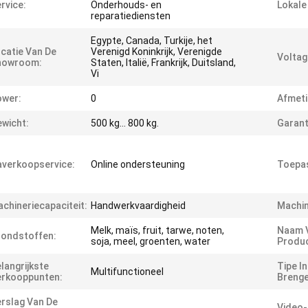
rvice:
Onderhouds- en
Lokale
reparatiediensten
Egypte, Canada, Turkije, het
catie Van De
Verenigd Koninkrijk, Verenigde
Voltag
howroom:
Staten, Italië, Frankrijk, Duitsland,
Vi
ower:
0
Afmeti
wicht:
500 kg... 800 kg.
Garant
verkoopservice:
Online ondersteuning
Toepas
chineriecapaciteit:
Handwerkvaardigheid
Machin
Melk, maïs, fruit, tarwe, noten,
Naam 
ondstoffen:
soja, meel, groenten, water
Produc
langrijkste
Tipe I
Multifunctioneel
erkooppunten:
Brenge
rslag Van De
Video-