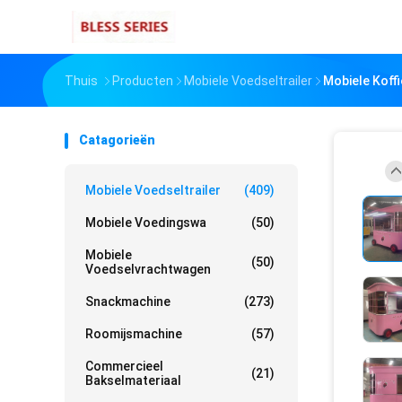
Thuis
Producten
Mobiele Voedseltrailer
Mobiele Koff
Catagorieën
Mobiele Voedseltrailer
(409)
Mobiele Voedingswa
(50)
Mobiele
(50)
Voedselvrachtwagen
Snackmachine
(273)
Roomijsmachine
(57)
Commercieel
(21)
Bakselmateriaal