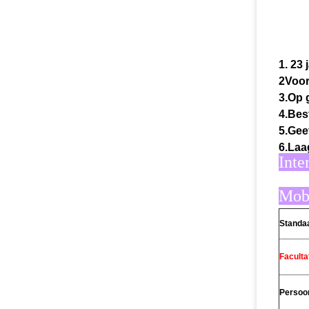
1. 23 
2Voor
3.Op 
4.Bes
5.Geef
6.Laa
Inte