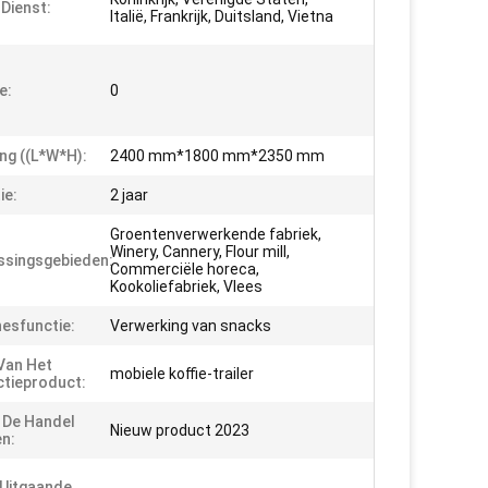
 Dienst:
Italië, Frankrijk, Duitsland, Vietna
e:
0
ng ((L*W*H):
2400 mm*1800 mm*2350 mm
ie:
2 jaar
Groentenverwerkende fabriek,
Winery, Cannery, Flour mill,
singsgebieden:
Commerciële horeca,
Kookoliefabriek, Vlees
esfunctie:
Verwerking van snacks
Van Het
mobiele koffie-trailer
tieproduct:
n De Handel
Nieuw product 2023
n:
Uitgaande