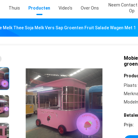
Neem Contact
Thuis
Producten
Video's
Over Ons
Op
ie Melk Thee Soja Melk Vers Sap Groenten Fruit Salade Wagen Met 1
Mobiel
groen
Produc
Plaats
Merkn
Model
Betale
Prijs: