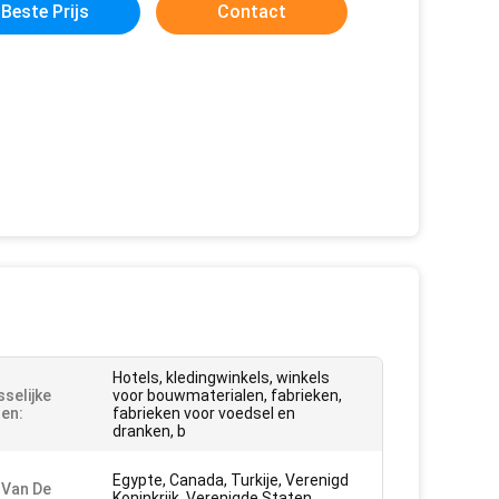
Beste Prijs
Contact
Hotels, kledingwinkels, winkels
selijke
voor bouwmaterialen, fabrieken,
en:
fabrieken voor voedsel en
dranken, b
Egypte, Canada, Turkije, Verenigd
 Van De
Koninkrijk, Verenigde Staten,