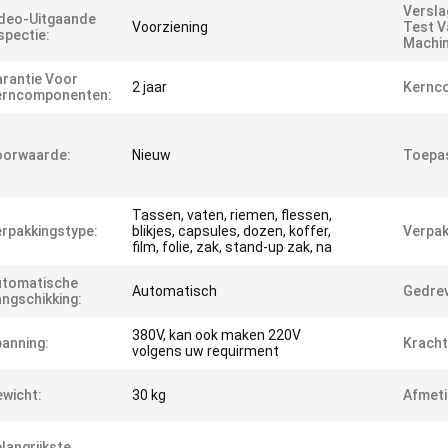
Versla
deo-Uitgaande
Voorziening
Test V
spectie:
Machin
rantie Voor
2 jaar
Kernc
erncomponenten:
oorwaarde:
Nieuw
Toepas
Tassen, vaten, riemen, flessen,
rpakkingstype:
blikjes, capsules, dozen, koffer,
Verpak
film, folie, zak, stand-up zak, na
utomatische
Automatisch
Gedrev
ngschikking:
380V, kan ook maken 220V
anning:
Kracht
volgens uw requirment
wicht:
30 kg
Afmeti
langrijkste