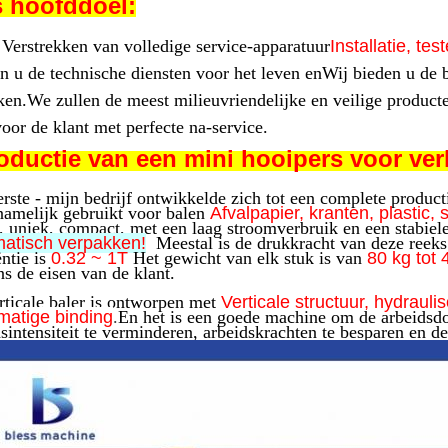
 hoofddoel:
Verstrekken van volledige service-apparatuur
Installatie, t
n u de technische diensten voor het leven en
Wij bieden u de b
ken.We zullen de meest milieuvriendelijke en veilige product
voor de klant met perfecte na-service.
roductie van een mini hooipers voor ve
erste - mijn bedrijf ontwikkelde zich tot een complete produ
namelijk gebruikt voor balen
Afvalpapier, kranten, plastic, 
, uniek, compact, met een laag stroomverbruik en een stabiele 
atisch verpakken!
Meestal is de drukkracht van deze reek
ëntie is
0.32 ~ 1T
Het gewicht van elk stuk is van
80 kg tot 
s de eisen van de klant.
rticale baler is ontworpen met
Verticale structuur, hydrauli
atige binding
.
En het is een goede machine om de arbeidsdoe
sintensiteit te verminderen, arbeidskrachten te besparen en de