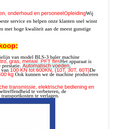
esten, onderhoud en personeel
Opleiding
Wij
este service en helpen onze klanten snel winst
en met hoge kwaliteit aan de meest gunstige
rkoop:
ctielijn van model BLS-3 baler machine
stro, gras, metaal, PET fles
Het apparaat is
prestatie.
Automatisch voeden,
s van
100 KN tot 600KN, (10T, 30T, 60T)
De
400 kg
Ook kunnen we de machine produceren
sche transmissie, elektrische bediening en
ltreffendheid te verbeteren, de
 transportkosten te verlagen.