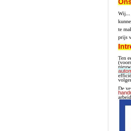
Ons
Wij...
kunne
te ma
prijs 
Int
Ten e
(voor
nieuw
autom
effici
volgen
De ve
handm
arbeid