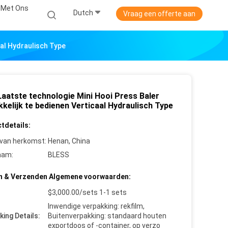
 Met Ons
Dutch
Vraag een offerte aan
aal Hydraulisch Type
Laatste technologie Mini Hooi Press Baler
kelijk te bedienen Verticaal Hydraulisch Type
tdetails:
 van herkomst:
Henan, China
aam:
BLESS
n & Verzenden Algemene voorwaarden:
$3,000.00/sets 1-1 sets
Inwendige verpakking: rekfilm,
king Details:
Buitenverpakking: standaard houten
exportdoos of -container, op verzo