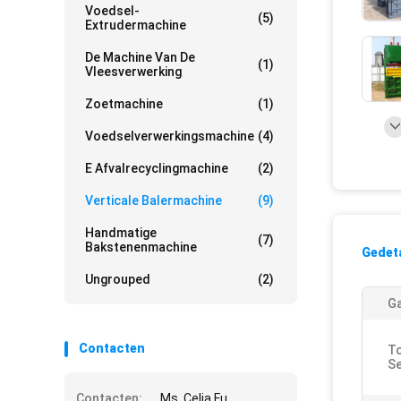
Voedsel-
(5)
Extrudermachine
De Machine Van De
(1)
Vleesverwerking
Zoetmachine
(1)
Voedselverwerkingsmachine
(4)
E Afvalrecyclingmachine
(2)
Verticale Balermachine
(9)
Handmatige
(7)
Bakstenenmachine
Gedeta
Ungrouped
(2)
Ga
Contacten
To
Se
Contacten:
Ms. Celia Fu