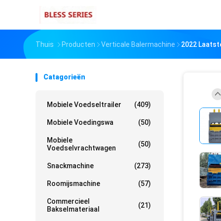
Thuis
Producten
Verticale Balermachine
2022 Laatst
Catagorieën
Mobiele Voedseltrailer
(409)
Mobiele Voedingswa
(50)
Mobiele
(50)
Voedselvrachtwagen
Snackmachine
(273)
Roomijsmachine
(57)
Commercieel
(21)
Bakselmateriaal