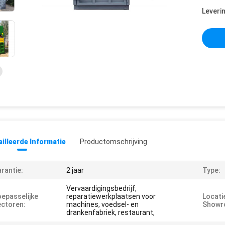
Leveri
illeerde Informatie
Productomschrijving
rantie:
2 jaar
Type:
Vervaardigingsbedrijf,
epasselijke
reparatiewerkplaatsen voor
Locati
ctoren:
machines, voedsel- en
Showr
drankenfabriek, restaurant,