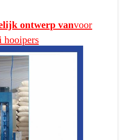
elijk ontwerp van
voor
i hooipers