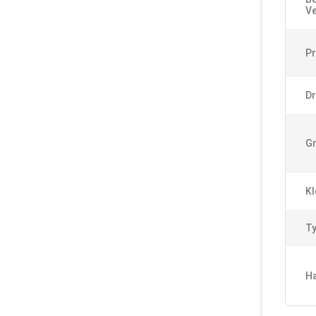
V
P
Dr
Gr
Kl
Ty
Ha