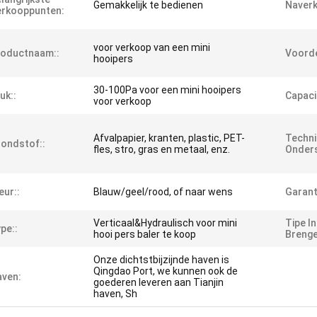
Gemakkelijk te bedienen
Naverk
erkooppunten:
voor verkoop van een mini
roductnaam::
Voorde
hooipers
30-100Pa voor een mini hooipers
uk::
Capacit
voor verkoop
Afvalpapier, kranten, plastic, PET-
Techn
ondstof::
fles, stro, gras en metaal, enz.
Onders
eur::
Blauw/geel/rood, of naar wens
Garant
Verticaal&Hydraulisch voor mini
Tipe I
pe::
hooi pers baler te koop
Brenge
Onze dichtstbijzijnde haven is
Qingdao Port, we kunnen ook de
ven:
goederen leveren aan Tianjin
haven, Sh