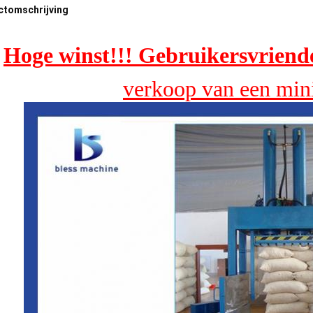
ctomschrijving
Hoge winst!!! Gebruikersvriend
verkoop van een min