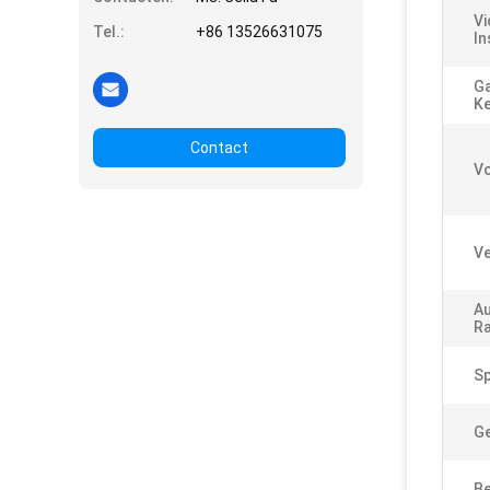
Vi
Tel.:
+86 13526631075
In
Ga
K
Contact
V
Ve
A
Ra
Sp
Ge
Be