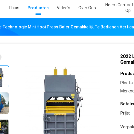
Neem Contact
Thuis
Producten
Video's
Over Ons
Op
e Technologie Mini Hooi Press Baler Gemakkelijk Te Bedienen Vertic
2022 
Gemak
Produc
Plaats
Merkn
Betale
Prijs:
Verpak