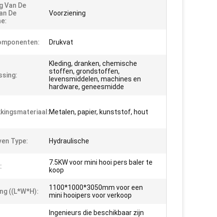
g Van De
an De
Voorziening
e:
omponenten:
Drukvat
Kleding, dranken, chemische
stoffen, grondstoffen,
sing:
levensmiddelen, machines en
hardware, geneesmidde
kingsmateriaal:
Metalen, papier, kunststof, hout
en Type:
Hydraulische
7.5KW voor mini hooi pers baler te
:
koop
1100*1000*3050mm voor een
ng ((L*W*H):
mini hooipers voor verkoop
Ingenieurs die beschikbaar zijn