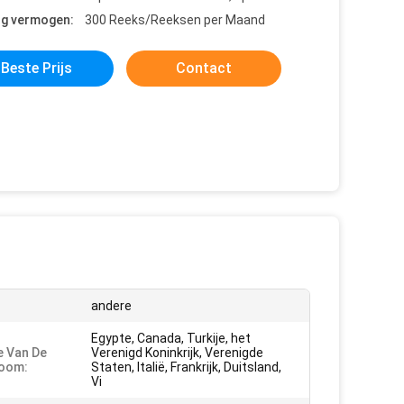
ng vermogen:
300 Reeks/Reeksen per Maand
Beste Prijs
Contact
andere
Egypte, Canada, Turkije, het
e Van De
Verenigd Koninkrijk, Verenigde
oom:
Staten, Italië, Frankrijk, Duitsland,
Vi