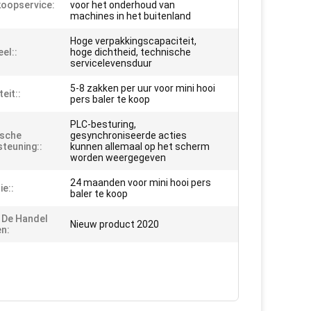
oopservice:
voor het onderhoud van
machines in het buitenland
Hoge verpakkingscapaciteit,
el::
hoge dichtheid, technische
servicelevensduur
5-8 zakken per uur voor mini hooi
eit::
pers baler te koop
PLC-besturing,
ische
gesynchroniseerde acties
teuning::
kunnen allemaal op het scherm
worden weergegeven
24 maanden voor mini hooi pers
ie::
baler te koop
n De Handel
Nieuw product 2020
n: