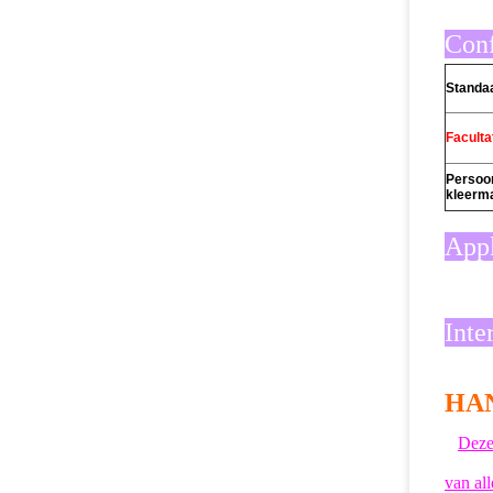
Conf
Standaa
Faculta
Persoon
kleerm
Appl
Inte
HA
Deze
van all