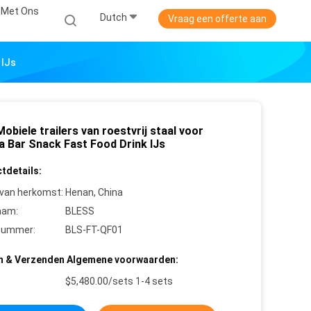
 Met Ons
Dutch
Vraag een offerte aan
 IJs
obiele trailers van roestvrij staal voor
a Bar Snack Fast Food Drink IJs
tdetails:
 van herkomst:
Henan, China
aam:
BLESS
nummer:
BLS-FT-QF01
n & Verzenden Algemene voorwaarden:
$5,480.00/sets 1-4 sets