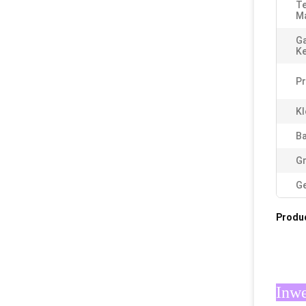
Te
Ma
Ga
K
P
Kl
Ba
Gr
Ge
Produ
Inwe