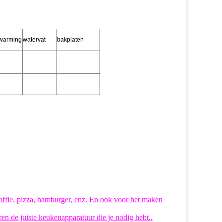
warming
watervat
bakplaten
koffie, pizza, hamburger, enz. En ook voor het maken
eren de juiste keukenapparatuur die je nodig hebt..