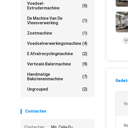
Voedsel-
(5)
Extrudermachine
De Machine Van De
(1)
Vleesverwerking
Zoetmachine
(1)
Voedselverwerkingsmachine
(4)
E Afvalrecyclingmachine
(2)
Verticale Balermachine
(9)
Handmatige
(7)
Bakstenenmachine
Gedeta
Ungrouped
(2)
V
Contacten
Na
Contacten:
Ms. Celia Fu