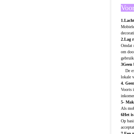
Voor
1.Lach
Mobiele
decorat
2.Lag r
Omdat m
om door
gebruik
3Geen 
De ex
lokale 
4. Gee
Voorts 
inkomen
5- Mak
Als mob
6Het i
Op basi
accepta
7.Een 