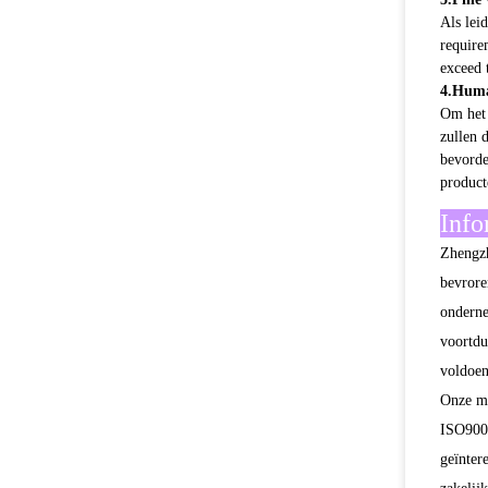
exceed 
4.Huma
Om het 
zullen 
bevorde
product
Info
Zhengzh
bevrore
onderne
voortdu
voldoen
Onze ma
ISO9001
geïnter
zakelij