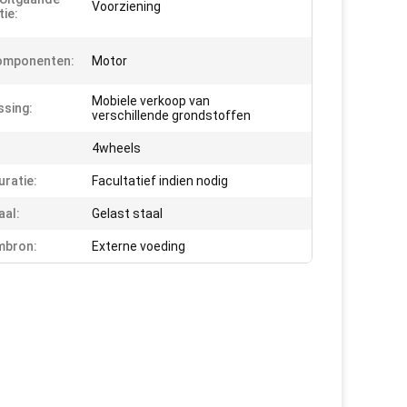
Voorziening
tie:
omponenten:
Motor
Mobiele verkoop van
sing:
verschillende grondstoffen
4wheels
uratie:
Facultatief indien nodig
aal:
Gelast staal
mbron:
Externe voeding