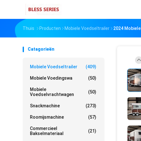
Thuis
Producten
Mobiele Voedseltrailer
2024 Mobiele 
Catagorieën
Mobiele Voedseltrailer
(409)
Mobiele Voedingswa
(50)
Mobiele
(50)
Voedselvrachtwagen
Snackmachine
(273)
Roomijsmachine
(57)
Commercieel
(21)
Bakselmateriaal