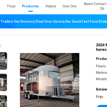
Neem Contact
Thuis
Producten
Video's
Over Ons
Op
Trailers Van Roestvrij Staal Voor Horeca Bar Snack Fast Food Drink
2024 M
horec
Produc
Plaats
Merkn
Model
Betale
Prijs: