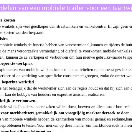
delen van een mobiele trailer voor een taartw
te kosten
 winkels zijn veel goedkoper dan straatwinkels en winkelcentra. Er zijn geen 
ie-kosten worden bespaard.
isico
obiele winkels de functie hebben van vervoermiddel,kunnen ze tijdens de buit
 de mens veroorzaakte vernietiging of diefstal te voorkomen.mobiele winkels al
en, kunnen ze ze verkopen of verbouwen om hun nieuwe gebruikswaarde te spe
beperkte werkplek
ploitanten van mobiele winkels kunnen hun activiteiten op de meest geschikte p
verkeer of de verdeling van specifieke consumentengroepen, zodat de omzet wor
n beperkte werktijd
is het belangrijk dat de werknemer zich aan de regels houdt en dat hij zich aan 
., kan de hobby's van houders en expertise assistent realiseren.
kelijk te verbouwen.
iele winkelhouders andere zaken willen doen, hoeven ze alleen maar hun recla
s voor merkbezitters gemakkelijk om vroegtijdig marktonderzoek te doen.
s van mobiele winkels hebben de kenmerken van mobiel gemak en reclame,kan
tieproblemen te testen.Voor merken op deze manier om marktonderzoek is meer 
nieuw bedrijfsmodel opzetten