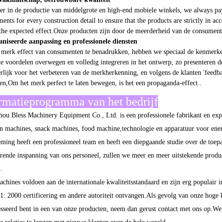
the expected effect.Onze producten zijn door de meerderheid van de consument
niseerde aanpassing en professionele diensten
merk effect van consumenten te benadrukken, hebben we speciaal de kenmerk
de voordelen overwegen en volledig integreren in het ontwerp, zo presenteren 
rlijk voor het verbeteren van de merkherkenning, en volgens de klanten 'feed
en,Om het merk perfect te laten bewegen, is het een propaganda-effect..
rmatieprogramma van het bedrijf
ou Bless Machinery Equipment Co., Ltd. is een professionele fabrikant en exp
n machines, snack machines, food machine,technologie en apparatuur voor ene
ming heeft een professioneel team en heeft een diepgaande studie over de toepa
rende inspanning van ons personeel, zullen we meer en meer uitstekende produ
.
chines voldoen aan de internationale kwaliteitsstandaard en zijn erg populair 
: 2000 certificering en andere autoriteit ontvangen.Als gevolg van onze hoge k
esseerd bent in een van onze producten, neem dan gerust contact met ons op.We 
ke relaties te leggen met nieuwe klanten over de hele wereld..