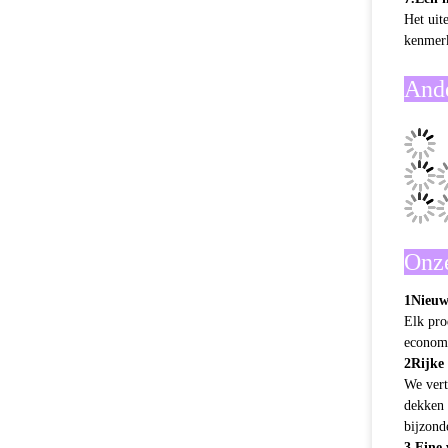
Het uit
kenmerk
Ande
Onze
1Nieuw
Elk pro
econom
2Rijke 
We vert
dekken 
bijzond
3.Fine
Als lei
require