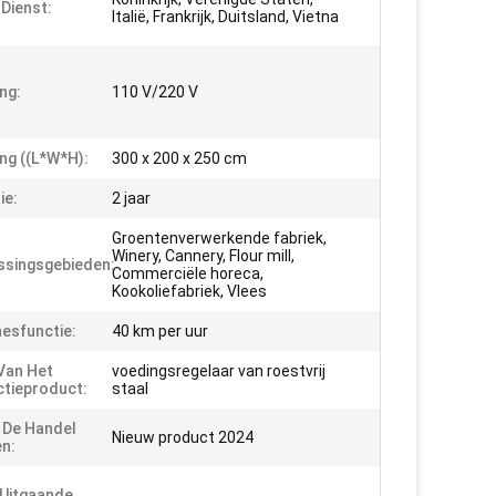
 Dienst:
Italië, Frankrijk, Duitsland, Vietna
ng:
110 V/220 V
ng ((L*W*H):
300 x 200 x 250 cm
ie:
2 jaar
Groentenverwerkende fabriek,
Winery, Cannery, Flour mill,
singsgebieden:
Commerciële horeca,
Kookoliefabriek, Vlees
esfunctie:
40 km per uur
Van Het
voedingsregelaar van roestvrij
tieproduct:
staal
n De Handel
Nieuw product 2024
n:
Uitgaande