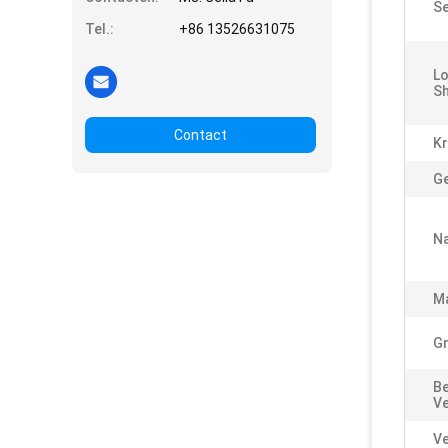
Se
Tel.:
+86 13526631075
Lo
S
Contact
Kr
Ge
Na
Ma
Gr
Be
V
Ve