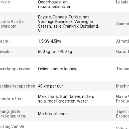
rvice:
Onderhouds- en
Lokale
reparatiediensten
Egypte, Canada, Turkije, het
catie Van De
Verenigd Koninkrijk, Verenigde
Spanni
howroom:
Staten, Italië, Frankrijk, Duitsland,
Vi
acht:
1.5KW-4.5kw
Afmeti
wicht:
600 kg tot 1400 kg
Garant
verkoopservice:
Online ondersteuning
Toepas
chineriecapaciteit:
40 km per uur
Machin
Melk, maïs, fruit, tarwe, noten,
Naam 
ondstoffen:
soja, meel, groenten, water
Produc
langrijkste
Tipe I
Multifunctioneel
erkooppunten:
Brenge
rslag Van De
Video-