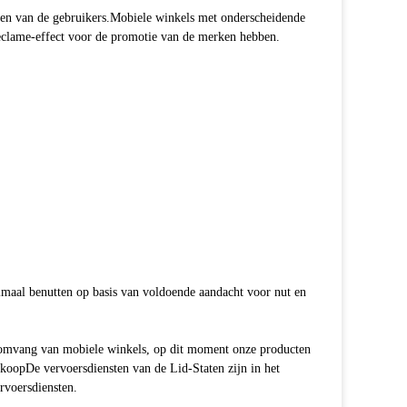
ten van de gebruikers.Mobiele winkels met onderscheidende
clame-effect voor de promotie van de merken hebben.
maal benutten op basis van voldoende aandacht voor nut en
somvang van mobiele winkels, op dit moment onze producten
rkoopDe vervoersdiensten van de Lid-Staten zijn in het
rvoersdiensten.
attention to the control of details and have strict
accordance with the design requirements and achieve or even