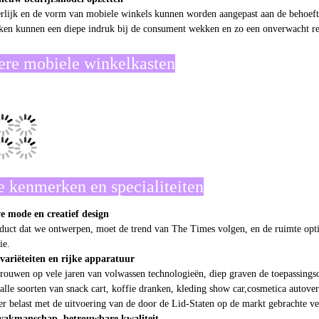
erlijk en de vorm van mobiele winkels kunnen worden aangepast aan de behoef
en kunnen een diepe indruk bij de consument wekken en zo een onverwacht re
re mobiele winkelkasten
 kenmerken en specialiteiten
e mode en creatief design
duct dat we ontwerpen, moet de trend van The Times volgen, en de ruimte opti
ie.
variëteiten en rijke apparatuur
rouwen op vele jaren van volwassen technologieën, diep graven de toepassing
alle soorten van snack cart, koffie dranken, kleding show car,cosmetica autove
er belast met de uitvoering van de door de Lid-Staten op de markt gebrachte ve
 vakmanschap, betrouwbare kwaliteit
der in de productie van middelgrote en high-end mobiele winkels, we always pay 
ments for every construction detail to ensure that the products are strictly in 