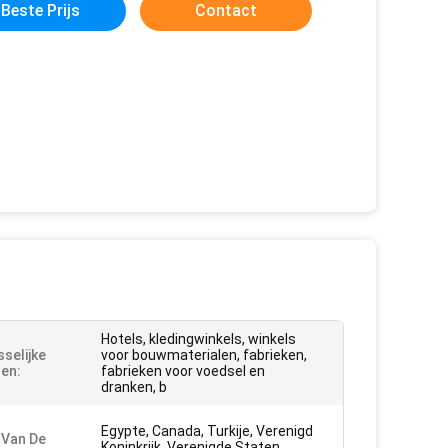
Beste Prijs
Contact
Hotels, kledingwinkels, winkels
selijke
voor bouwmaterialen, fabrieken,
en:
fabrieken voor voedsel en
dranken, b
Egypte, Canada, Turkije, Verenigd
 Van De
Koninkrijk, Verenigde Staten,