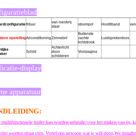
iguratieblad
van roestvrij
rdconfiguratie
frituur
stoompot
Hoofdband
ver
staal
Buitenste
tieve opstelling
Airconditioning
Zonnebril
zachte
Luidsprekerdoos
lichtstrook
Achterlicht
lijke
Schild
doos
Voorpagina
aker
schilderen
icatie-display
rne apparatuur
NDLEIDING:
 multifunctionele trailer kan worden gebruikt voor het maken van ijs, 
erlei soorten straat eten. Vertel ons gewoon wat je wilt doen,We install