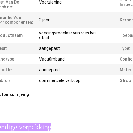
st Van De
Voorziening
Inspec
chine:
rantie Voor
2 jaar
Kernc
erncomponenten:
voedingsregelaar van roestvrij
roductnaam:
Toepas
staal
eur:
aangepast
Type:
ndtype:
Vacuümband
Config
ootte:
aangepast
Materi
bruik:
commerciële verkoop
Stroo
ctomschrijving
ndige verpakking