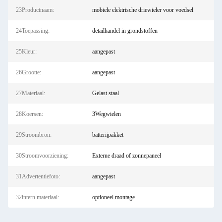
23Productnaam:
mobiele elektrische driewieler voor voedsel
24Toepassing:
detailhandel in grondstoffen
25Kleur:
aangepast
26Grootte:
aangepast
27Materiaal:
Gelast staal
28Koersen:
3Wegwielen
29Stroombron:
batterijpakket
30Stroomvoorziening:
Externe draad of zonnepaneel
31Advertentiefoto:
aangepast
32intern materiaal:
optioneel montage