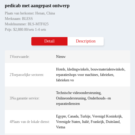
pedicab met aangepast ontwerp
Plaats van herkomst: Henan, China
Merknaam: BLESS
Modelnummer: BLS-MTF025
Prijs: $2,880.00/sets 1-4 sets
Detail
Description
1Voorwaarde:
Nieuw
Hotels, kledingwinkels, bouwmaterialenwinkels,
2Toepasselijke sectoren:
reparatieshops voor machines, fabrieken,
fabrieken vo
Technische videoondersteuning,
3Na garantie service:
Onlineondersteuning, Onderhouds- en
reparatiediensten
Egypte, Canada, Turkije, Verenigd Koninkrijk,
4Plaats van de lokale dienst:
Verenigde Staten, Italië, Frankrijk, Duitsland,
Vietna