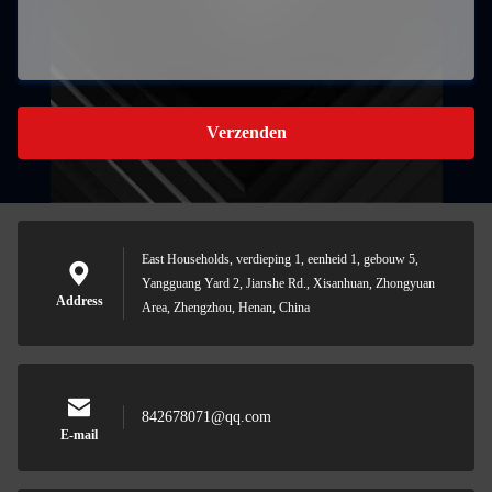
Verzenden
East Households, verdieping 1, eenheid 1, gebouw 5,
Yangguang Yard 2, Jianshe Rd., Xisanhuan, Zhongyuan
Address
Area, Zhengzhou, Henan, China
842678071@qq.com
E-mail