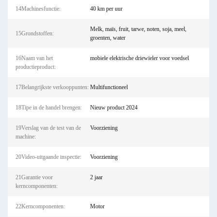
14Machinesfunctie:
40 km per uur
Melk, maïs, fruit, tarwe, noten, soja, meel,
15Grondstoffen:
groenten, water
16Naam van het
mobiele elektrische driewieler voor voedsel
productieproduct:
17Belangrijkste verkooppunten:
Multifunctioneel
18Tipe in de handel brengen:
Nieuw product 2024
19Verslag van de test van de
Voorziening
machine:
20Video-uitgaande inspectie:
Voorziening
21Garantie voor
2 jaar
kerncomponenten:
22Kerncomponenten:
Motor