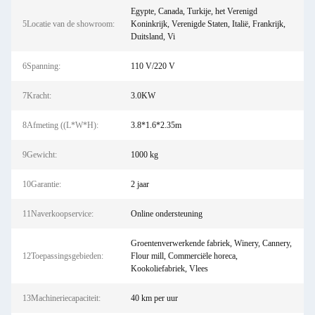
Egypte, Canada, Turkije, het Verenigd
5Locatie van de showroom:
Koninkrijk, Verenigde Staten, Italië, Frankrijk,
Duitsland, Vi
6Spanning:
110 V/220 V
7Kracht:
3.0KW
8Afmeting ((L*W*H):
3.8*1.6*2.35m
9Gewicht:
1000 kg
10Garantie:
2 jaar
11Naverkoopservice:
Online ondersteuning
Groentenverwerkende fabriek, Winery, Cannery,
12Toepassingsgebieden:
Flour mill, Commerciële horeca,
Kookoliefabriek, Vlees
13Machineriecapaciteit:
40 km per uur