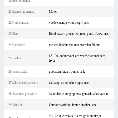
kerncomponenten:
21Kerncomponenten:
Motor
22Productnaam::
voedselmandje voor deep fryers
23Kleur::
Rood, zwart, groen, wit, roze, goud, blauw, enz.
24Materiaal::
met een breedte van niet meer dan 50 mm
85-100 km/uur voor een voedselkar met deep
25Snelheid::
fryer
26waterstelsel::
gootsteen, kraan, pomp, tank
27elektriciteitssysteem::
daklamp, achterlicht, stopcontact
28Naar maat gemaakt::
Ja, ondersteuning op maat gemaakt alles voor u
29Gebruik::
Outdoor fastfood, koude dranken, enz.
VS, Chili, Australië, Verenigd Koninkrijk,