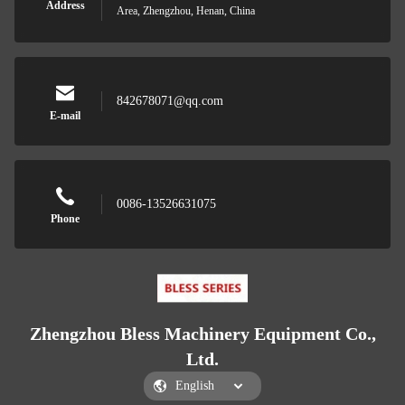
Address
Area, Zhengzhou, Henan, China
842678071@qq.com
E-mail
0086-13526631075
Phone
Zhengzhou Bless Machinery Equipment Co.,
Ltd.