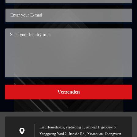
Verzenden
East Households, verdieping 1, eenheid 1, gebouw 5,
Yangguang Yard 2, Jianshe Rd., Xisanhuan, Zhongyuan