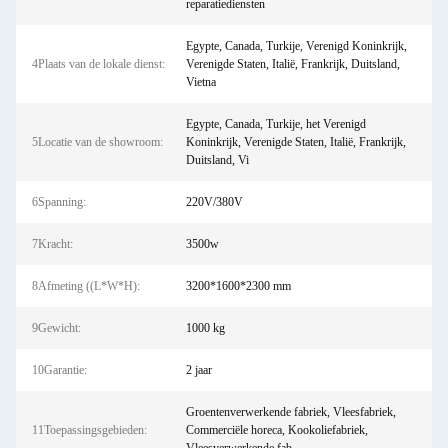
reparatiediensten
Egypte, Canada, Turkije, Verenigd Koninkrijk,
4Plaats van de lokale dienst:
Verenigde Staten, Italië, Frankrijk, Duitsland,
Vietna
Egypte, Canada, Turkije, het Verenigd
5Locatie van de showroom:
Koninkrijk, Verenigde Staten, Italië, Frankrijk,
Duitsland, Vi
6Spanning:
220V/380V
7Kracht:
3500w
8Afmeting ((L*W*H):
3200*1600*2300 mm
9Gewicht:
1000 kg
10Garantie:
2 jaar
Groentenverwerkende fabriek, Vleesfabriek,
11Toepassingsgebieden:
Commerciële horeca, Kookoliefabriek,