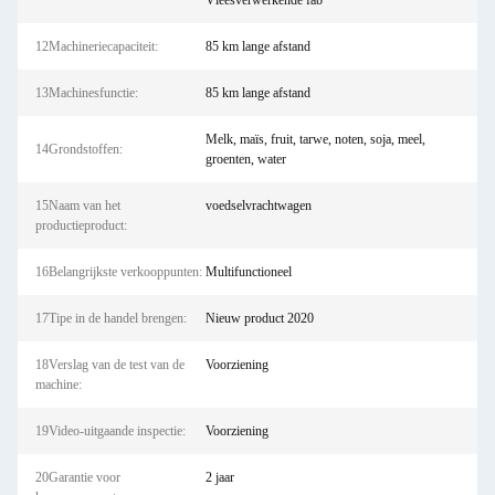
Vleesverwerkende fab
12Machineriecapaciteit:
85 km lange afstand
13Machinesfunctie:
85 km lange afstand
Melk, maïs, fruit, tarwe, noten, soja, meel,
14Grondstoffen:
groenten, water
15Naam van het
voedselvrachtwagen
productieproduct:
16Belangrijkste verkooppunten:
Multifunctioneel
17Tipe in de handel brengen:
Nieuw product 2020
18Verslag van de test van de
Voorziening
machine:
19Video-uitgaande inspectie:
Voorziening
20Garantie voor
2 jaar