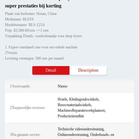
super prestaties bij korting
Plaats van herkomst: Henan, China
Merknaam: BLESS
Modelnummer: BLS-125A
Prijs: $3,588.00/sets >=1 sets
Verpakking Details: voedselmandje voor deep fryers
1. Export standaard case voor een enkele machine
2Verzen
Levering vermogen: 500 sets per maand
Detail
Description
1Voorwaarde:
Nieuw
Hotels, Kledingstukwinkels,
Bouwmateriaalwinkels,
2Toepasselijke sectoren:
MachinesReparatiewerkplaatsen,
Productieinstallati
Technische videoondersteuning,
3Na garantie service:
Onlineondersteuning, Onderhouds- en