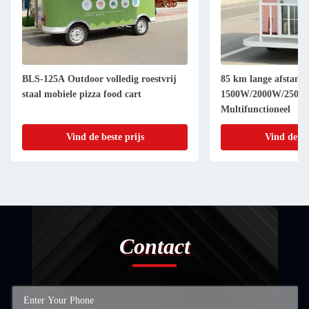
BLS-125A Outdoor volledig roestvrij
85 km lange afstand
staal mobiele pizza food cart
1500W/2000W/2500W 
Multifunctioneel
Vind de beste prijs
Vind de be
Contact