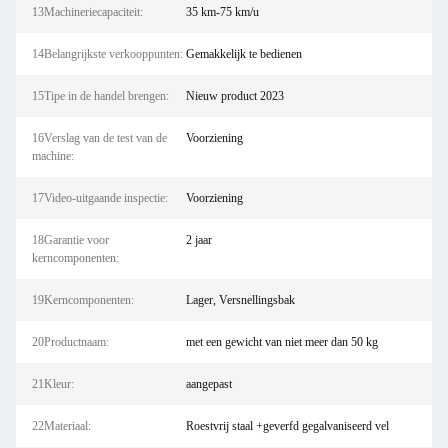
13Machineriecapaciteit:
35 km-75 km/u
14Belangrijkste verkooppunten:
Gemakkelijk te bedienen
15Tipe in de handel brengen:
Nieuw product 2023
16Verslag van de test van de
Voorziening
machine:
17Video-uitgaande inspectie:
Voorziening
18Garantie voor
2 jaar
kerncomponenten:
19Kerncomponenten:
Lager, Versnellingsbak
20Productnaam:
met een gewicht van niet meer dan 50 kg
21Kleur:
aangepast
22Materiaal:
Roestvrij staal +geverfd gegalvaniseerd vel