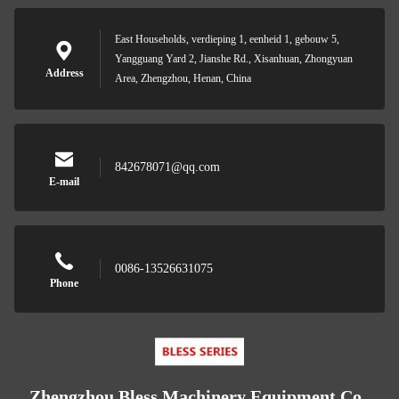
East Households, verdieping 1, eenheid 1, gebouw 5,
Yangguang Yard 2, Jianshe Rd., Xisanhuan, Zhongyuan
Address
Area, Zhengzhou, Henan, China
842678071@qq.com
E-mail
0086-13526631075
Phone
Zhengzhou Bless Machinery Equipment Co.,