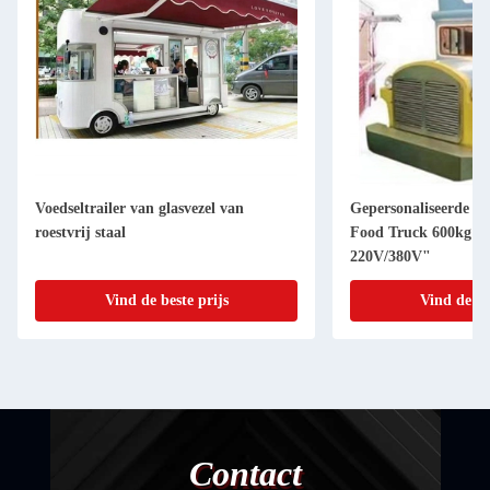
eltrailer van glasvezel van
Gepersonaliseerde conditie Vin
vrij staal
Food Truck 600kg Capaciteit
220V/380V"
Vind de beste prijs
Vind de beste prijs
Contact