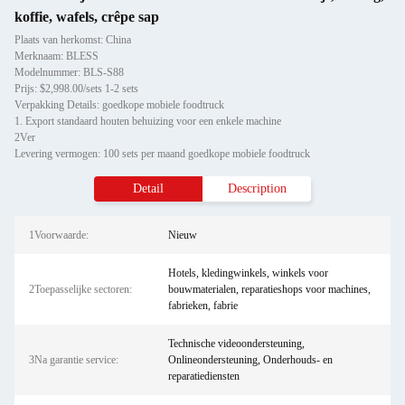
koffie, wafels, crêpe sap
Plaats van herkomst: China
Merknaam: BLESS
Modelnummer: BLS-S88
Prijs: $2,998.00/sets 1-2 sets
Verpakking Details: goedkope mobiele foodtruck
1. Export standaard houten behuizing voor een enkele machine
2Ver
Levering vermogen: 100 sets per maand goedkope mobiele foodtruck
Detail
Description
1Voorwaarde:
Nieuw
Hotels, kledingwinkels, winkels voor
2Toepasselijke sectoren:
bouwmaterialen, reparatieshops voor machines,
fabrieken, fabrie
Technische videoondersteuning,
3Na garantie service:
Onlineondersteuning, Onderhouds- en
reparatiediensten