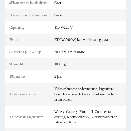
4Plaats van de lokale dienst:
Geen
5Locatie van de showroom:
Geen
6Spanning:
110 V/220 V
7Kracht:
2500W-5000W, kan worden aangepast
8Afmeting ((L*W*H):
3000*2100*2500MM
9Gewicht:
1000 kg
10Garantie:
2 jaar
Videotechnische ondersteuning, Ingenieurs
11Naverkoopservice:
beschikbaar voor het onderhoud van machines
in het buitenl
Winery, Cannery, Flour mill, Commercial
12Toepassingsgebieden:
catering, Kookoliefabriek, Vleesverwerkende
fabrieken, Kruid