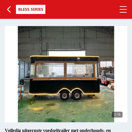
3
/
6
Volledig uitgeruste voedseltrailer met onderhouds- en