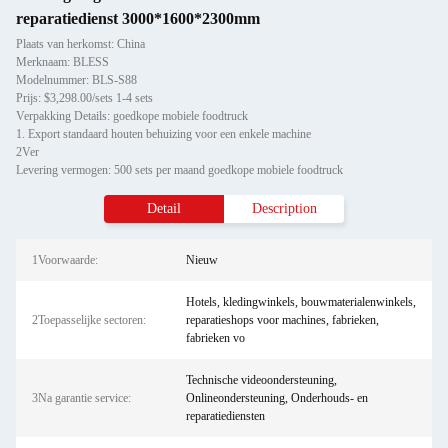
reparatiedienst 3000*1600*2300mm
Plaats van herkomst: China
Merknaam: BLESS
Modelnummer: BLS-S88
Prijs: $3,298.00/sets 1-4 sets
Verpakking Details: goedkope mobiele foodtruck
1. Export standaard houten behuizing voor een enkele machine
2Ver
Levering vermogen: 500 sets per maand goedkope mobiele foodtruck
Detail
Description
1Voorwaarde:
Nieuw
Hotels, kledingwinkels, bouwmaterialenwinkels,
2Toepasselijke sectoren:
reparatieshops voor machines, fabrieken,
fabrieken vo
Technische videoondersteuning,
3Na garantie service:
Onlineondersteuning, Onderhouds- en
reparatiediensten