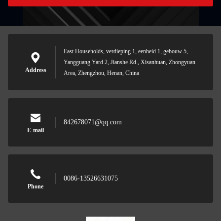
East Households, verdieping 1, eenheid 1, gebouw 5,
Yangguang Yard 2, Jianshe Rd., Xisanhuan, Zhongyuan
Address
Area, Zhengzhou, Henan, China
842678071@qq.com
E-mail
0086-13526631075
Phone