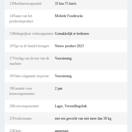
13Machineriecapaciteit:
35 km-75 km/u
14Naam van het
Mobiele Foodtrucks
productieproduct:
15Belangrijkste verkooppunten:
Gemakkelijk te bedienen
16Tipe in de handel brengen:
Nieuw product 2023
17Verslag van de test van de
Voorziening
machine:
18Video-uitgaande inspectie:
Voorziening
19Garantie voor
2 jaar
kerncomponenten:
20Kerncomponenten:
Lager, Versnellingsbak
21Productnaam:
met een gewicht van niet meer dan 50 kg
22Kleur:
aangepast