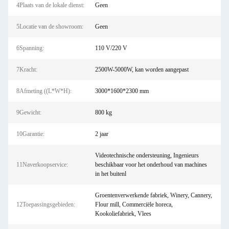
4Plaats van de lokale dienst:
Geen
5Locatie van de showroom:
Geen
6Spanning:
110 V/220 V
7Kracht:
2500W-5000W, kan worden aangepast
8Afmeting ((L*W*H):
3000*1600*2300 mm
9Gewicht:
800 kg
10Garantie:
2 jaar
Videotechnische ondersteuning, Ingenieurs
11Naverkoopservice:
beschikbaar voor het onderhoud van machines
in het buitenl
Groentenverwerkende fabriek, Winery, Cannery,
12Toepassingsgebieden:
Flour mill, Commerciële horeca,
Kookoliefabriek, Vlees