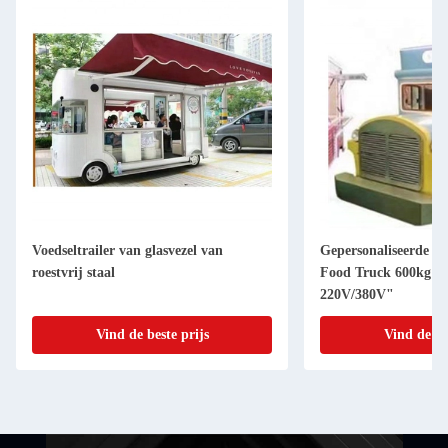
Gepersonaliseerde conditie Vintage
Spanning 220V/3
Food Truck 600kg Capaciteit
Noodelmachine 1
220V/380V"
Vind de beste prijs
Vind de