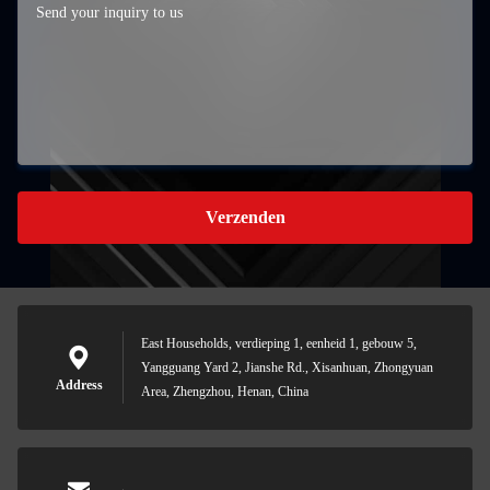
Verzenden
East Households, verdieping 1, eenheid 1, gebouw 5,
Yangguang Yard 2, Jianshe Rd., Xisanhuan, Zhongyuan
Address
Area, Zhengzhou, Henan, China