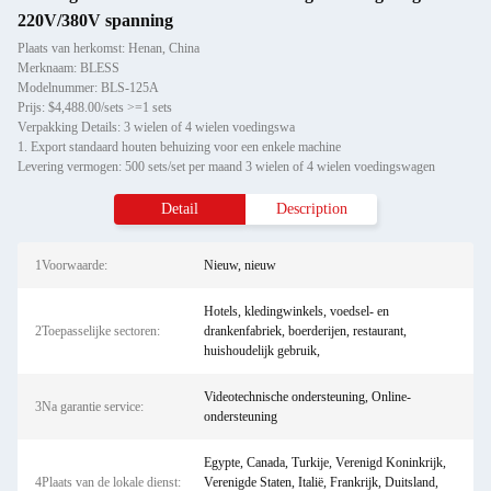
220V/380V spanning
Plaats van herkomst: Henan, China
Merknaam: BLESS
Modelnummer: BLS-125A
Prijs: $4,488.00/sets >=1 sets
Verpakking Details: 3 wielen of 4 wielen voedingswa
1. Export standaard houten behuizing voor een enkele machine
Levering vermogen: 500 sets/set per maand 3 wielen of 4 wielen voedingswagen
Detail
Description
1Voorwaarde:
Nieuw, nieuw
Hotels, kledingwinkels, voedsel- en
2Toepasselijke sectoren:
drankenfabriek, boerderijen, restaurant,
huishoudelijk gebruik,
Videotechnische ondersteuning, Online-
3Na garantie service:
ondersteuning
Egypte, Canada, Turkije, Verenigd Koninkrijk,
4Plaats van de lokale dienst:
Verenigde Staten, Italië, Frankrijk, Duitsland,