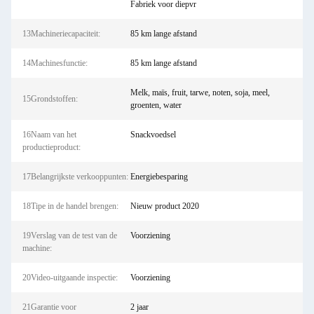
Fabriek voor diepvr
13Machineriecapaciteit:
85 km lange afstand
14Machinesfunctie:
85 km lange afstand
Melk, maïs, fruit, tarwe, noten, soja, meel,
15Grondstoffen:
groenten, water
16Naam van het
Snackvoedsel
productieproduct:
17Belangrijkste verkooppunten:
Energiebesparing
18Tipe in de handel brengen:
Nieuw product 2020
19Verslag van de test van de
Voorziening
machine:
20Video-uitgaande inspectie:
Voorziening
21Garantie voor
2 jaar