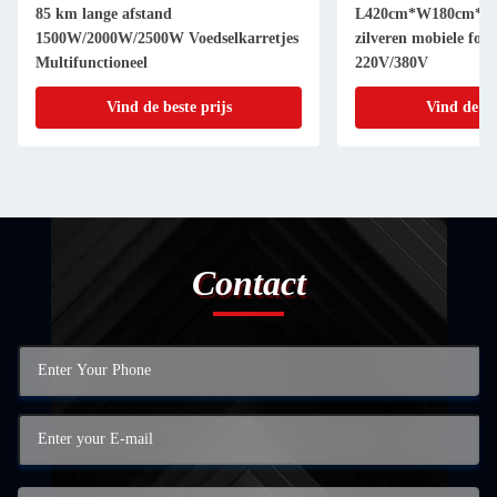
85 km lange afstand
L420cm*W180cm*H2
1500W/2000W/2500W Voedselkarretjes
zilveren mobiele food
Multifunctioneel
220V/380V
Vind de beste prijs
Vind de be
Contact