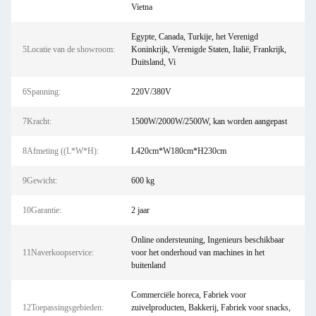
Vietna
Egypte, Canada, Turkije, het Verenigd
5Locatie van de showroom:
Koninkrijk, Verenigde Staten, Italië, Frankrijk,
Duitsland, Vi
6Spanning:
220V/380V
7Kracht:
1500W/2000W/2500W, kan worden aangepast
8Afmeting ((L*W*H):
L420cm*W180cm*H230cm
9Gewicht:
600 kg
10Garantie:
2 jaar
Online ondersteuning, Ingenieurs beschikbaar
11Naverkoopservice:
voor het onderhoud van machines in het
buitenland
Commerciële horeca, Fabriek voor
12Toepassingsgebieden:
zuivelproducten, Bakkerij, Fabriek voor snacks,