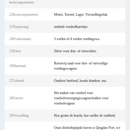
kerncomponenten:
22Kerncomponenten:
Motor, Toestel, Lager, Versnellingsbak
23Toepassing:
mobiele voedselkarretjes
24Productnaam:
3 wielen of 4 wielen voedingswa
25Kleur:
Zilver voor drie- of vierwielers
Roestvrij staal voor drie- of vierwielige
26Materiaal:
voedingswagens
27Gebruik:
Outdoor fastfood, koude dranken, enz.
Het maken van voedsel voor
28Functie:
voedselverzorgingswagens/trailers voor
voedselwagens
29Versnelling:
Hoe groter de kracht, hoe sneller de snelheid.
Onze dichtstbijzijnde haven is Qingdao Port, we