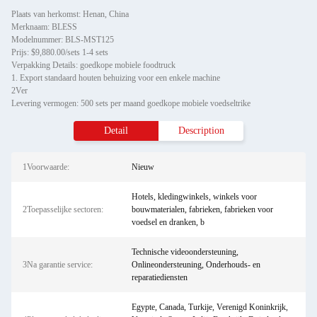
Plaats van herkomst: Henan, China
Merknaam: BLESS
Modelnummer: BLS-MST125
Prijs: $9,880.00/sets 1-4 sets
Verpakking Details: goedkope mobiele foodtruck
1. Export standaard houten behuizing voor een enkele machine
2Ver
Levering vermogen: 500 sets per maand goedkope mobiele voedseltrike
Detail
Description
1Voorwaarde:
Nieuw
Hotels, kledingwinkels, winkels voor
2Toepasselijke sectoren:
bouwmaterialen, fabrieken, fabrieken voor
voedsel en dranken, b
Technische videoondersteuning,
3Na garantie service:
Onlineondersteuning, Onderhouds- en
reparatiediensten
Egypte, Canada, Turkije, Verenigd Koninkrijk,