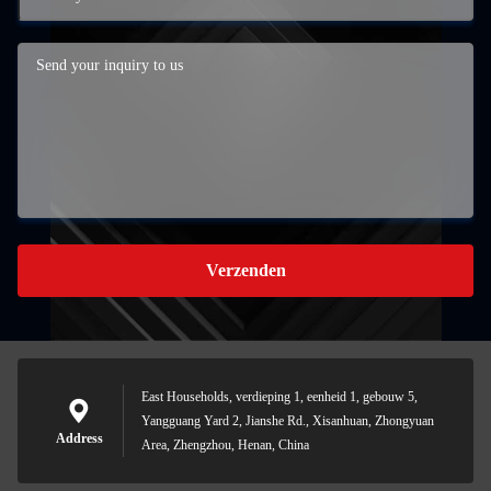
Verzenden
East Households, verdieping 1, eenheid 1, gebouw 5,
Yangguang Yard 2, Jianshe Rd., Xisanhuan, Zhongyuan
Address
Area, Zhengzhou, Henan, China