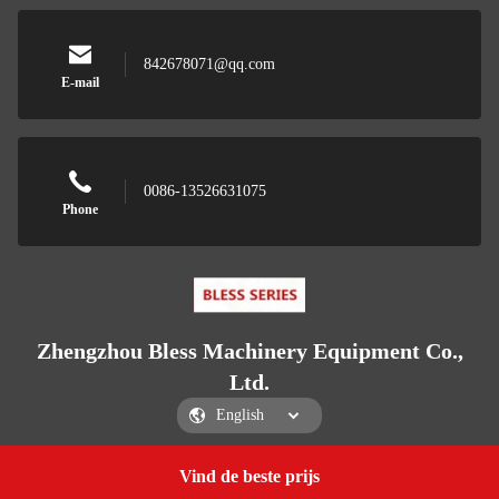
842678071@qq.com
E-mail
0086-13526631075
Phone
Zhengzhou Bless Machinery Equipment Co.,
Ltd.
Vind de beste prijs
Get a Quote
Zhengzhou Bless Machinery Equipment Co., Ltd.