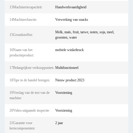
13Machineriecapaciteit:
Handwerkvaardigheid
14Machinesfunctie:
Verwerking van snacks
Melk, maïs, fruit, tarwe, noten, soja, meel,
15Grondstoffen:
groenten, water
16Naam van het
mobiele winkeltruck
productieproduct:
17Belangrijkste verkooppunten:
Multifunctioneel
18Tipe in de handel brengen:
Nieuw product 2023
19Verslag van de test van de
Voorziening
machine:
20Video-uitgaande inspectie:
Voorziening
21Garantie voor
2 jaar
kerncomponenten: