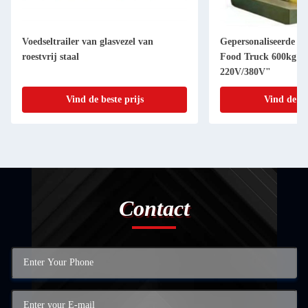
Voedseltrailer van glasvezel van
Gepersonaliseerde co
roestvrij staal
Food Truck 600kg Ca
220V/380V"
Vind de beste prijs
Vind de be
Contact