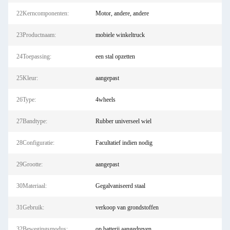
22Kerncomponenten:
Motor, andere, andere
23Productnaam:
mobiele winkeltruck
24Toepassing:
een stal opzetten
25Kleur:
aangepast
26Type:
4wheels
27Bandtype:
Rubber universeel wiel
28Configuratie:
Facultatief indien nodig
29Grootte:
aangepast
30Materiaal:
Gegalvaniseerd staal
31Gebruik:
verkoop van grondstoffen
32Bewegingsmodus:
op batterij aangedreven