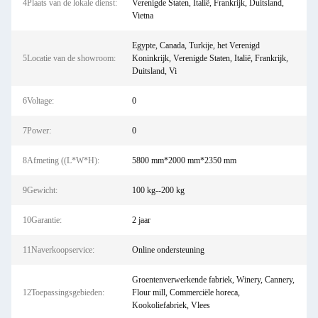
4Plaats van de lokale dienst:
Verenigde Staten, Italië, Frankrijk, Duitsland,
Vietna
Egypte, Canada, Turkije, het Verenigd
5Locatie van de showroom:
Koninkrijk, Verenigde Staten, Italië, Frankrijk,
Duitsland, Vi
6Voltage:
0
7Power:
0
8Afmeting ((L*W*H):
5800 mm*2000 mm*2350 mm
9Gewicht:
100 kg--200 kg
10Garantie:
2 jaar
11Naverkoopservice:
Online ondersteuning
Groentenverwerkende fabriek, Winery, Cannery,
12Toepassingsgebieden:
Flour mill, Commerciële horeca,
Kookoliefabriek, Vlees