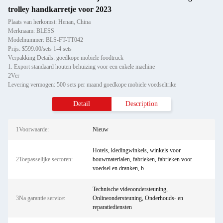
trolley handkarretje voor 2023
Plaats van herkomst: Henan, China
Merknaam: BLESS
Modelnummer: BLS-FT-TT042
Prijs: $599.00/sets 1-4 sets
Verpakking Details: goedkope mobiele foodtruck
1. Export standaard houten behuizing voor een enkele machine
2Ver
Levering vermogen: 500 sets per maand goedkope mobiele voedseltrike
Detail
Description
1Voorwaarde:
Nieuw
Hotels, kledingwinkels, winkels voor
2Toepasselijke sectoren:
bouwmaterialen, fabrieken, fabrieken voor
voedsel en dranken, b
Technische videoondersteuning,
3Na garantie service:
Onlineondersteuning, Onderhouds- en
reparatiediensten