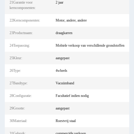
21Garantie voor
2 jaar
kerncomponenten:
22Kerncomponenten:
Motor, andere, andere
23Productnaam:
draagkarren
24Toepassing:
Mobiele verkoop van verschillende grondstoffen
25Kleur:
aangepast
26Type:
4wheels
27Bandtype:
Vacuümband
28Configuratie:
Facultatief indien nodig
29Grootte:
aangepast
30Materiaal:
Roestvrij staal
31Gebruik:
commerciële verkoop