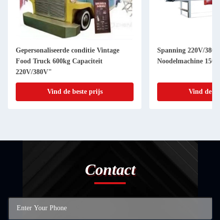
Gepersonaliseerde conditie Vintage
Spanning 220V/380V
Food Truck 600kg Capaciteit
Noodelmachine 150-
220V/380V"
Vind de beste prijs
Vind de be
Contact