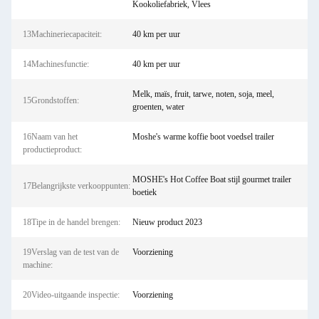
Kookoliefabriek, Vlees
13Machineriecapaciteit:
40 km per uur
14Machinesfunctie:
40 km per uur
Melk, maïs, fruit, tarwe, noten, soja, meel,
15Grondstoffen:
groenten, water
16Naam van het
Moshe's warme koffie boot voedsel trailer
productieproduct:
MOSHE's Hot Coffee Boat stijl gourmet trailer
17Belangrijkste verkooppunten:
boetiek
18Tipe in de handel brengen:
Nieuw product 2023
19Verslag van de test van de
Voorziening
machine:
20Video-uitgaande inspectie:
Voorziening