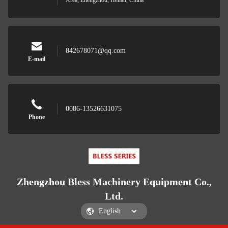
Area, Zhengzhou, Henan, China
842678071@qq.com
E-mail
0086-13526631075
Phone
Zhengzhou Bless Machinery Equipment Co.,
Ltd.