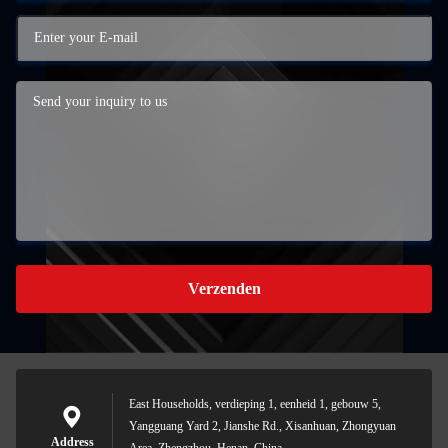
Verzenden
East Households, verdieping 1, eenheid 1, gebouw 5,
Yangguang Yard 2, Jianshe Rd., Xisanhuan, Zhongyuan
Address