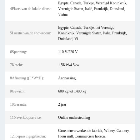
Egypte, Canada, Turkije, Verenigd Koninkrijk,
4Plaats van de lokale dienst:
Verenigde Staten, Italië, Frankrijk, Duitsland,
Vietna
Egypte, Canada, Turkije, het Verenigd
5Locatie van de showroom:
Koninkrijk, Verenigde Staten, Italië, Frankrijk,
Duitsland, Vi
6Spanning:
110 V/220 V
7Kracht:
1.5KW-4.5kw
8Afmeting ((L*W*H):
Aanpassing
9Gewicht:
600 kg tot 1400 kg
10Garantie:
2 jaar
11Naverkoopservice:
Online ondersteuning
Groentenverwerkende fabriek, Winery, Cannery,
12Toepassingsgebieden:
Flour mill, Commerciële horeca,