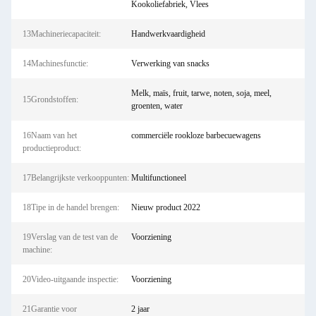
Kookoliefabriek, Vlees
13Machineriecapaciteit:
Handwerkvaardigheid
14Machinesfunctie:
Verwerking van snacks
Melk, maïs, fruit, tarwe, noten, soja, meel,
15Grondstoffen:
groenten, water
16Naam van het
commerciële rookloze barbecuewagens
productieproduct:
17Belangrijkste verkooppunten:
Multifunctioneel
18Tipe in de handel brengen:
Nieuw product 2022
19Verslag van de test van de
Voorziening
machine:
20Video-uitgaande inspectie:
Voorziening
21Garantie voor
2 jaar