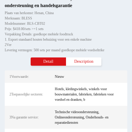
ondersteuning en handelsgarantie
Plaats van herkomst: Henan, China
Merknaam: BLESS
Modelnummer: BLS-CBT02
Prijs: $418.00/sets >=1 sets
Verpakking Details: goedkope mobiele foodtruck
1. Export standaard houten behuizing voor een enkele machine
2Ver
Levering vermogen: 500 sets per maand goedkope mobiele voedseltrike
Detail
Description
1Voorwaarde:
Nieuw
Hotels, kledingwinkels, winkels voor
2Toepasselijke sectoren:
bouwmaterialen, fabrieken, fabrieken voor
voedsel en dranken, b
Technische videoondersteuning,
3Na garantie service:
Onlineondersteuning, Onderhouds- en
reparatiediensten