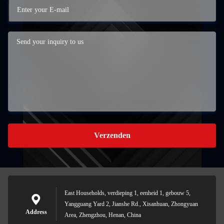
Verzenden
East Households, verdieping 1, eenheid 1, gebouw 5,
Yangguang Yard 2, Jianshe Rd., Xisanhuan, Zhongyuan
Address
Area, Zhengzhou, Henan, China