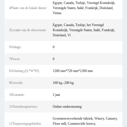
Egypte, Canada, Turkije, Verenigd Koninkrijk,
4Plaats van de lokale dienst:
Verenigde Staten, Italië, Frankrijk, Duitsland,
Vietna
Egypte, Canada, Turkije, het Verenigd
5Locatie van de showroom:
Koninkrijk, Verenigde Staten, Italië, Frankrijk,
Duitsland, Vi
6Voltage:
0
7Power:
0
8Afmeting ((L*W*H):
1200 mm*720 mm*1200 mm
9Gewicht:
100 kg--200 kg
10Garantie:
2 jaar
11Naverkoopservice:
Online ondersteuning
Groentenverwerkende fabriek, Winery, Cannery,
12Toepassingsgebieden:
Flour mill, Commerciële horeca,