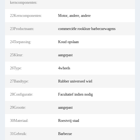
kerncomponenten:
22Kerncomponenten:
Motor, andere, andere
23Productnaam:
commerciële rookloze barbecuewagens
24Toepassing:
Koud opslaan
25Kleur:
aangepast
26Type:
4wheels
27Bandtype:
Rubber universeel wiel
28Configuratie:
Facultatief indien nodig
29Grootte:
aangepast
30Materiaal:
Roestvrij staal
31Gebruik:
Barbecue