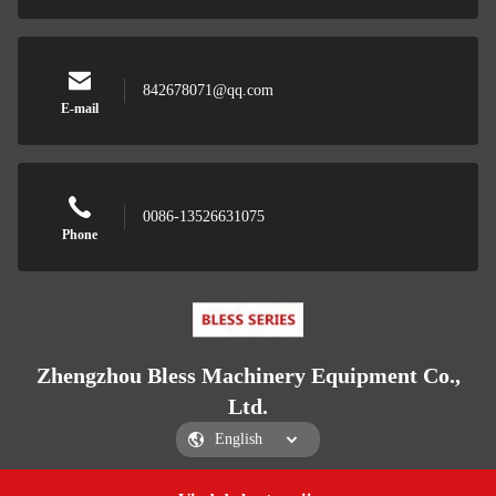
842678071@qq.com
E-mail
0086-13526631075
Phone
Zhengzhou Bless Machinery Equipment Co.,
Ltd.