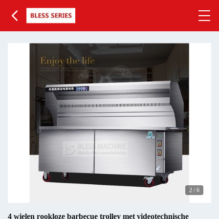
2
/
6
4 wielen rookloze barbecue trolley met videotechnische