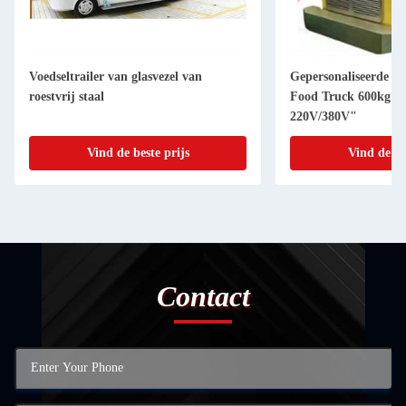
Voedseltrailer van glasvezel van
Gepersonaliseerde co
roestvrij staal
Food Truck 600kg Ca
220V/380V"
Vind de beste prijs
Vind de be
Contact