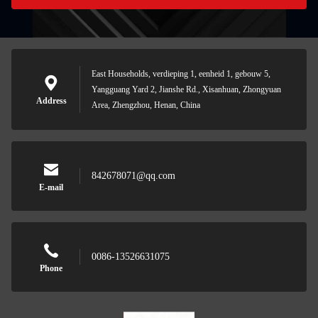
East Households, verdieping 1, eenheid 1, gebouw 5,
Yangguang Yard 2, Jianshe Rd., Xisanhuan, Zhongyuan
Address
Area, Zhengzhou, Henan, China
842678071@qq.com
E-mail
0086-13526631075
Phone