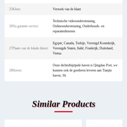
25Kleur:
Verzoek van de klant
Technische videoondersteuning,
26Na garantie service:
Onlineondersteuning, Onderhouds- en
reparatiediensten
Egypte, Canada, Turkije, Verenigd Koninkrijk,
27Plaats van de lokale dienst:
Verenigde Staten, Italië, Frankrijk, Duitsland,
Vietna
Onze dichtstbijzijnde haven is Qingdao Port, we
28Haven:
kunnen ook de goederen leveren aan Tianjin
haven, Sh
Similar Products