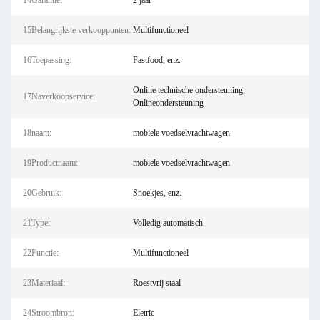
14Garantie:
2 jaar
15Belangrijkste verkooppunten:
Multifunctioneel
16Toepassing:
Fastfood, enz.
Online technische ondersteuning,
17Naverkoopservice:
Onlineondersteuning
18naam:
mobiele voedselvrachtwagen
19Productnaam:
mobiele voedselvrachtwagen
20Gebruik:
Snoekjes, enz.
21Type:
Volledig automatisch
22Functie:
Multifunctioneel
23Materiaal:
Roestvrij staal
24Stroombron:
Eletric