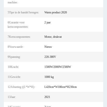
machine:
5Tipe in de handel brengen:
Warm product 2020
6Garantie voor
2 jaar
kerncomponenten:
7Kerncomponenten:
Motor, drukvat
8Voorwaarde:
Nieuw
9Spanning:
220-380V
10Kracht:
1500W/2000W/2500W
11Gewicht:
1000 kg
12Afmeting ((L*W*H):
L420cm*W180cm*H230cm
13Jaar:
2021