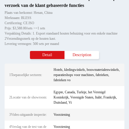
verzoek van de klant gebaseerde functies
Plaats van herkomst: Henan, China
Merknaam: BLESS
Certificering: CE.ISO
Prijs: $3,588.00/sets >=1 sets
Verpakking Details: 1. Export standaard houten behuizing voor een enkele machine
2Verzendingsmerk op de houten kast.
Levering vermogen: 500 sets per maand
Detail
Description
Hotels, kledingwinkels, bouwmaterialenwinkels,
1Toepasselijke sectoren:
reparatieshops voor machines, fabrieken,
fabrieken vo
Egypte, Canada, Turkije, het Verenigd
2Locatie van de showroom:
Koninkrijk, Verenigde Staten, Italië, Frankrijk,
Duitsland, Vi
3Video-uitgaande inspectie:
Voorziening
4Verslag van de test van de
Voorziening