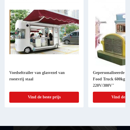
Voedseltrailer van glasvezel van
Gepersonaliseerde co
roestvrij staal
Food Truck 600kg Ca
220V/380V"
Vind de beste prijs
Vind de be