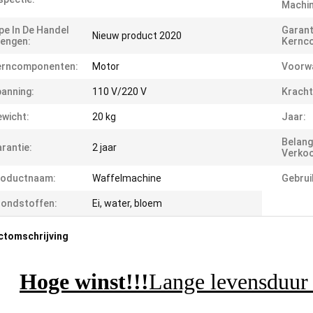
Machin
pe In De Handel
Garant
Nieuw product 2020
engen:
Kernc
erncomponenten:
Motor
Voorw
anning:
110 V/220 V
Kracht
wicht:
20 kg
Jaar:
Belang
rantie:
2 jaar
Verko
roductnaam:
Waffelmachine
Gebrui
ondstoffen:
Ei, water, bloem
ctomschrijving
Hoge winst!!!
Lange levensduur