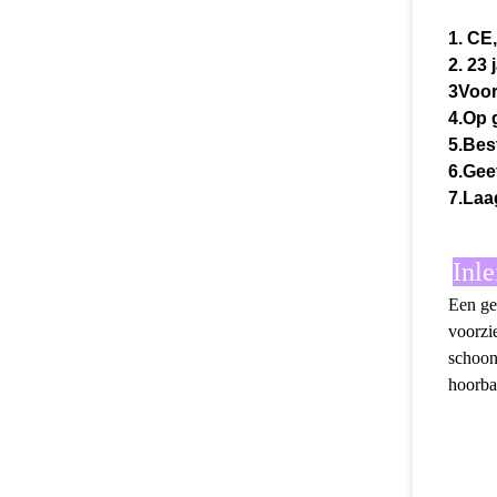
1. CE
2. 23 
3Voor
4.Op 
5.Bes
6.Geef
7.Laa
Inl
Een ge
voorzi
schoon
hoorba