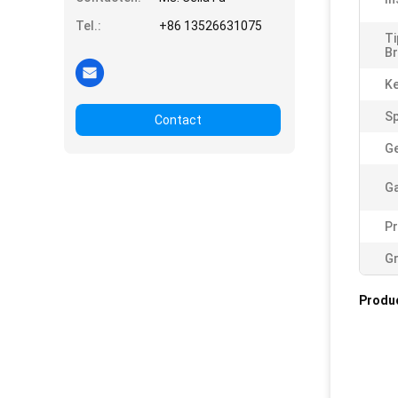
Tel.:
+86 13526631075
Ti
Br
K
Sp
Contact
Ge
Ga
P
Gr
Produ