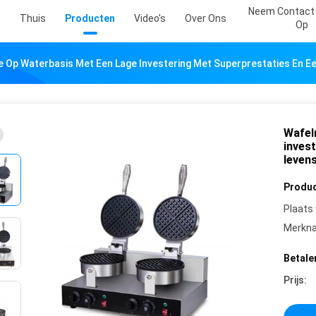
Neem Contact
Thuis
Producten
Video's
Over Ons
Op
 Op Waterbasis Met Een Lage Investering Met Superprestaties En E
Wafel
inves
leven
Produc
Plaats
Merkn
Betale
Prijs: