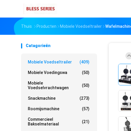
Thuis
Producten
Mobiele Voedseltrailer
Wafelmachine
Catagorieën
Mobiele Voedseltrailer
(409)
Mobiele Voedingswa
(50)
Mobiele
(50)
Voedselvrachtwagen
Snackmachine
(273)
Roomijsmachine
(57)
Commercieel
(21)
Bakselmateriaal