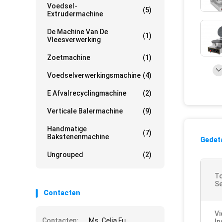
Voedsel-
(5)
Extrudermachine
De Machine Van De
(1)
Vleesverwerking
Zoetmachine
(1)
Voedselverwerkingsmachine
(4)
E Afvalrecyclingmachine
(2)
Verticale Balermachine
(9)
Handmatige
(7)
Bakstenenmachine
Gedeta
Ungrouped
(2)
To
Se
Contacten
Vi
Contacten:
Ms. Celia Fu
In