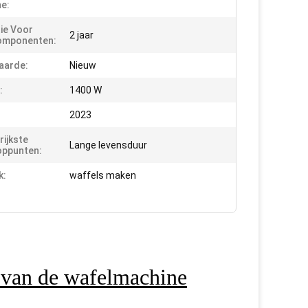
e:
ie Voor
2 jaar
omponenten:
aarde:
Nieuw
:
1400 W
2023
rijkste
Lange levensduur
oppunten:
k:
waffels maken
 van de wafelmachine