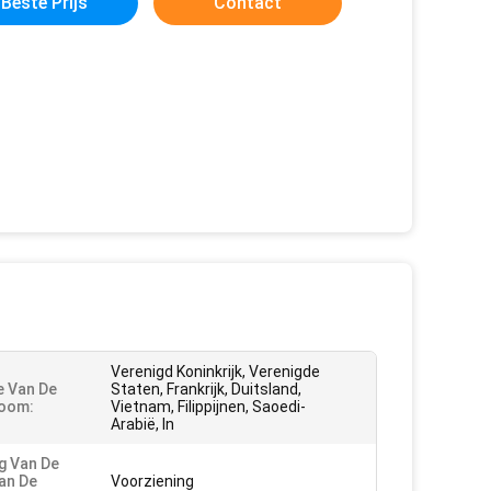
Beste Prijs
Contact
Verenigd Koninkrijk, Verenigde
e Van De
Staten, Frankrijk, Duitsland,
oom:
Vietnam, Filippijnen, Saoedi-
Arabië, In
g Van De
an De
Voorziening