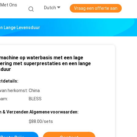
 Met Ons
Dutch
Vraag een offerte aan
en Lange Levensduur
machine op waterbasis met een lage
tering met superprestaties en een lange
sduur
tdetails:
 van herkomst:
China
aam:
BLESS
n & Verzenden Algemene voorwaarden:
$88.00/sets