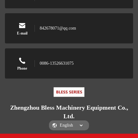
842678071@qq.com
E-mail
0086-13526631075
Phone
Zhengzhou Bless Machinery Equipment Co.,
Ltd.