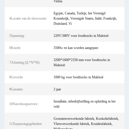
Vietna
Egypte, Canada, Turkije, het Verenigd
4Locatie van de showroom:
Koninkrijk, Verenigde Staten, Italië, Frankrijk,
Duitsland, Vi
5Spanning:
220V/380V voor foodtrucks in Maleisië
6Kracht:
3500w en kan worden aangepast
3200*1600*2350 mm voor foodtrucks in
7Afmeting ((L*W*H):
Maleisië
8Gewicht:
1000 kg voor foodtrucks in Maleisië
9Garantie:
2 jaar
Installatie, inbedrijfstelling en opleiding in het
10Naverkoopservice:
veld
Groentenverwerkende fabriek, Kookoliefabriek,
11Toepassingsgebieden:
Vleesverwerkende fabriek, Kruidenfabriek,