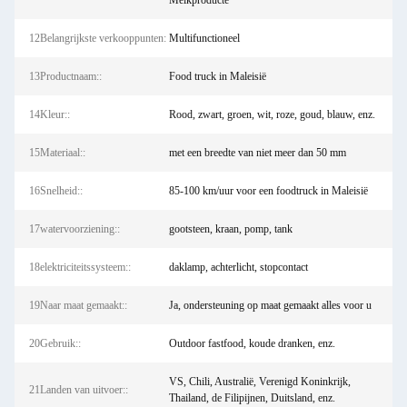
Melkproducte
12Belangrijkste verkooppunten:
Multifunctioneel
13Productnaam::
Food truck in Maleisië
14Kleur::
Rood, zwart, groen, wit, roze, goud, blauw, enz.
15Materiaal::
met een breedte van niet meer dan 50 mm
16Snelheid::
85-100 km/uur voor een foodtruck in Maleisië
17watervoorziening::
gootsteen, kraan, pomp, tank
18elektriciteitssysteem::
daklamp, achterlicht, stopcontact
19Naar maat gemaakt::
Ja, ondersteuning op maat gemaakt alles voor u
20Gebruik::
Outdoor fastfood, koude dranken, enz.
VS, Chili, Australië, Verenigd Koninkrijk,
21Landen van uitvoer::
Thailand, de Filipijnen, Duitsland, enz.