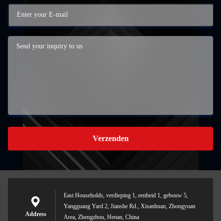
Verzenden
East Households, verdieping 1, eenheid 1, gebouw 5,
Yangguang Yard 2, Jianshe Rd., Xisanhuan, Zhongyuan
Address
Area, Zhengzhou, Henan, China