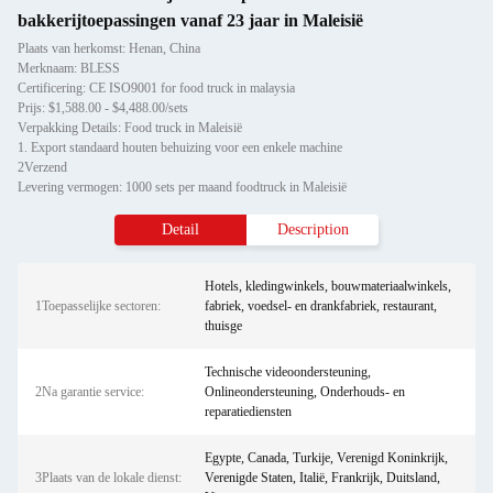
bakkerijtoepassingen vanaf 23 jaar in Maleisië
Plaats van herkomst: Henan, China
Merknaam: BLESS
Certificering: CE ISO9001 for food truck in malaysia
Prijs: $1,588.00 - $4,488.00/sets
Verpakking Details: Food truck in Maleisië
1. Export standaard houten behuizing voor een enkele machine
2Verzend
Levering vermogen: 1000 sets per maand foodtruck in Maleisië
Detail
Description
Hotels, kledingwinkels, bouwmateriaalwinkels,
1Toepasselijke sectoren:
fabriek, voedsel- en drankfabriek, restaurant,
thuisge
Technische videoondersteuning,
2Na garantie service:
Onlineondersteuning, Onderhouds- en
reparatiediensten
Egypte, Canada, Turkije, Verenigd Koninkrijk,
3Plaats van de lokale dienst:
Verenigde Staten, Italië, Frankrijk, Duitsland,