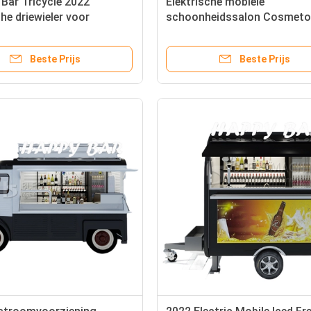
 Bar Tricycle 2022
Elektrische mobiele
che driewieler voor
schoonheidssalon Cosmeto
e machines en apparatuur
Huidverzorging SPA Van Tru
t
Trailer 2022 Outlet
Beste Prijs
Beste Prijs