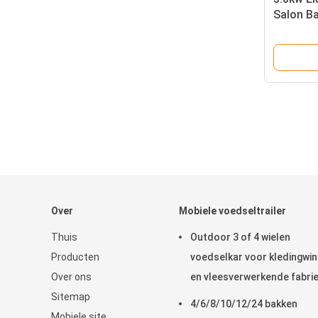
Salon Ba
Perm Van
Over
Mobiele voedseltrailer
Thuis
Outdoor 3 of 4 wielen
Producten
voedselkar voor kledingwin
Over ons
en vleesverwerkende fabri
Sitemap
4/6/8/10/12/24 bakken
Mobiele site