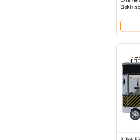
Externe
Elektris
drinkbar
3.0kw El