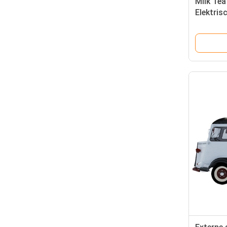
Milk Tea
Elektris
complet
bij Outle