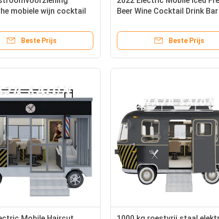
 stroomvoorziening
2022 Electric Mobile Iced Fr
che mobiele wijn cocktail
Beer Wine Cocktail Drink Ba
Trailer voor klanten
Beste Prijs
Beste Prijs
ectric Mobile Haircut
1000 kg roestvrij staal elekt