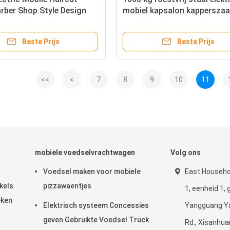
rber Shop Style Design
mobiel kapsalon kapperszaa
 Truck Trailer Cart
bestelwagen trailer
Beste Prijs
Beste Prijs
<<
<
7
8
9
10
11
mobiele voedselvrachtwagen
Volg ons
Voedsel maken voor mobiele
East Househol
kels
pizzawaentjes
1, eenheid 1,
eken
Elektrisch systeem Concessies
Yangguang Ya
geven Gebruikte Voedsel Truck
Rd., Xisanhu