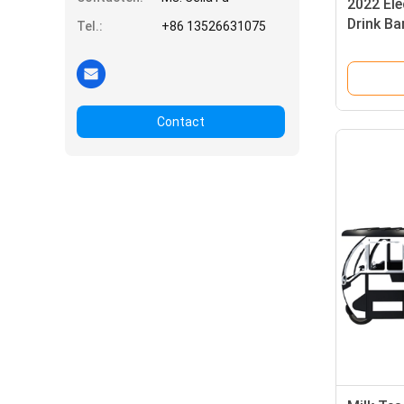
2022 Ele
Drink Ba
Tel.:
+86 13526631075
op maat
Contact