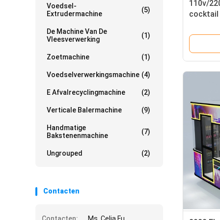
110v/220
Voedsel-
(5)
cocktail
Extrudermachine
Cart voo
De Machine Van De
(1)
Vleesverwerking
Zoetmachine
(1)
Voedselverwerkingsmachine
(4)
E Afvalrecyclingmachine
(2)
Verticale Balermachine
(9)
Handmatige
(7)
Bakstenenmachine
Ungrouped
(2)
Contacten
Contacten:
Ms. Celia Fu