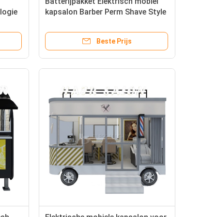
Batterijpakket Elektrisch mobiel
logie
kapsalon Barber Perm Shave Style
ck
Design Truck Cart
Beste Prijs