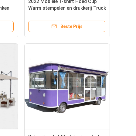
2022 Mobiele T-shirt Hoed Cup
inken
Warm stempelen en drukkerij Truck
ruck
trailer voor het drukken
Beste Prijs