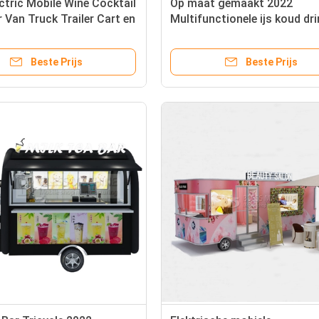
ctric Mobile Wine Cocktail
Op maat gemaakt 2022
r Van Truck Trailer Cart en
Multifunctionele ijs koud dr
 gemaakt
koffie melk thee trailer van t
Beste Prijs
Beste Prijs