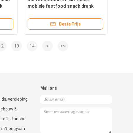
k
mobiele fastfood snack drank
catering bestelwagen kiosk
karretje
Beste Prijs
12
13
14
>
>>
Mail ons
ds, verdieping
 gebouw 5,
rd 2, Jianshe
an, Zhongyuan