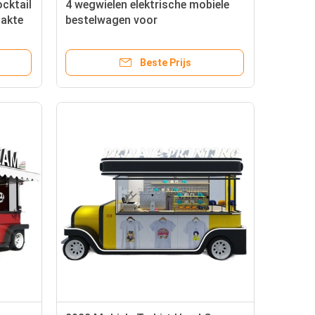
ocktail
4 wegwielen elektrische mobiele
aakte
bestelwagen voor
multifunctionele fastfood snack
catering dranken koffie
Beste Prijs