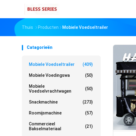
Thuis
Producten
Mobiele Voedseltrailer
Catagorieën
Mobiele Voedseltrailer
(409)
Mobiele Voedingswa
(50)
Mobiele
(50)
Voedselvrachtwagen
Snackmachine
(273)
Roomijsmachine
(57)
Commercieel
(21)
Bakselmateriaal