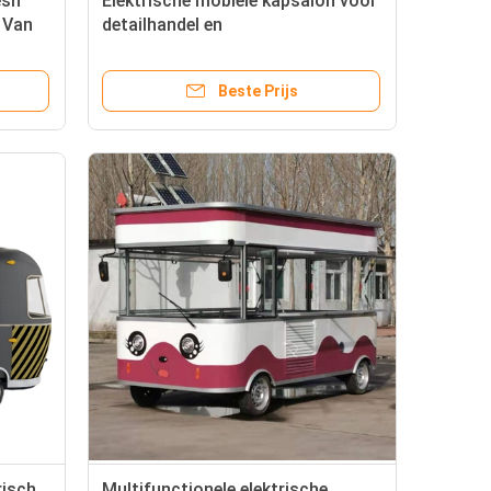
esh
Elektrische mobiele kapsalon voor
r Van
detailhandel en
groentenverwerking
Beste Prijs
risch
Multifunctionele elektrische