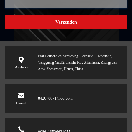
Verzenden
East Households, verdieping 1, eenheid 1, gebouw 5,
Yangguang Yard 2, Jianshe Rd., Xisanhuan, Zhongyuan
Address
Area, Zhengzhou, Henan, China
842678071@qq.com
E-mail
0086-13526631075