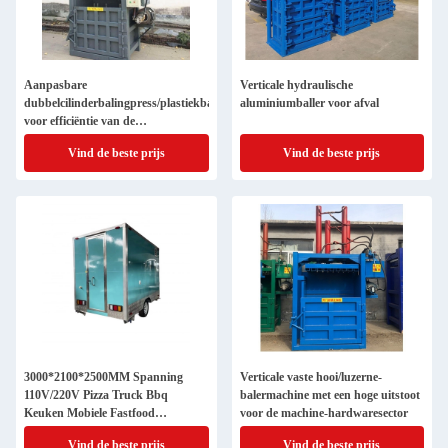
Aanpasbare
Verticale hydraulische
dubbelcilinderbalingpress/plastiekbaler
aluminiumballer voor afval
voor efficiëntie van de
bandverpakking
Vind de beste prijs
Vind de beste prijs
3000*2100*2500MM Spanning
Verticale vaste hooi/luzerne-
110V/220V Pizza Truck Bbq
balermachine met een hoge uitstoot
Keuken Mobiele Fastfood
voor de machine-hardwaresector
Restaurant
Vind de beste prijs
Vind de beste prijs